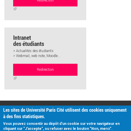
Redirection
(link
is
external)
Intranet
des étudiants
> Actualités des étudiants
> Webmail, web note, Moodle...
Redirection
(link
is
external)
PRATIQUE
Les sites de Université Paris Cité utilisent des cookies uniquement
Plan d'accès
à des fins statistiques.
Intranet
Mentions légales
Vous pouvez consentir au dépôt d'un cookie sur votre navigateur en
Données personnelles
cliquant sur "J'accepte", ou refuser avec le bouton "Non, merci".