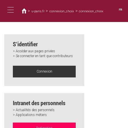
Vous
Aller
au
êtes
FR
>
>
>
u-paris.fr
connexion_choix
connexion_choix
contenu
ici
Toggle
principal
navigation
S’identifier
> Accéder aux pages privées
> Se connecter en tant que contributeurs
Connexion
Intranet des personnels
> Actualités des personnels
> Applications métiers