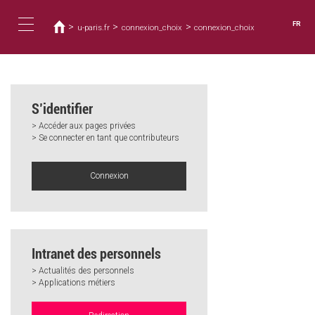
Vous
Aller
au
êtes
FR
>
>
>
u-paris.fr
connexion_choix
connexion_choix
contenu
ici
Toggle
principal
navigation
S’identifier
> Accéder aux pages privées
> Se connecter en tant que contributeurs
Connexion
Intranet des personnels
> Actualités des personnels
> Applications métiers