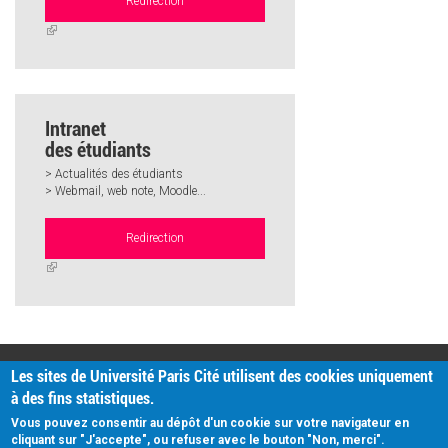
Redirection
(link
is
external)
Intranet
des étudiants
> Actualités des étudiants
> Webmail, web note, Moodle...
Redirection
(link
is
external)
PRATIQUE
Les sites de Université Paris Cité utilisent des cookies uniquement
Plan d'accès
à des fins statistiques.
Intranet
Mentions légales
Vous pouvez consentir au dépôt d'un cookie sur votre navigateur en
Données personnelles
cliquant sur "J'accepte", ou refuser avec le bouton "Non, merci".