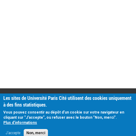
PRATIQUE
Les sites de Université Paris Cité utilisent des cookies uniquement
Plan d'accès
à des fins statistiques.
Intranet
Mentions légales
Vous pouvez consentir au dépôt d'un cookie sur votre navigateur en
Données personnelles
cliquant sur "J'accepte", ou refuser avec le bouton "Non, merci".
Plus d'informations
J'accepte
Non, merci