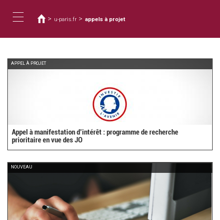
Vous
Aller
au
êtes
>
>
u-paris.fr
appels à projet
contenu
ici
Toggle
principal
navigation
APPEL À PROJET
Appel à manifestation d’intérêt : programme de recherche
prioritaire en vue des JO
NOUVEAU