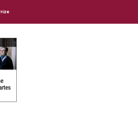
Prize
ne
artes