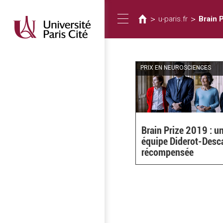
Vous
Aller
au
êtes
>
>
u-paris.fr
Brain 
Toggle
contenu
ici
principal
navigation
PRIX EN NEUROSCIENCES
Brain Prize 2019 : u
équipe Diderot-Desc
récompensée