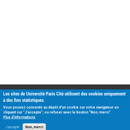
PRATIQUE
Les sites de Université Paris Cité utilisent des cookies uniquement
Plan d'accès
à des fins statistiques.
Intranet
Mentions légales
Vous pouvez consentir au dépôt d'un cookie sur votre navigateur en
Données personnelles
cliquant sur "J'accepte", ou refuser avec le bouton "Non, merci".
Plus d'informations
J'accepte
Non, merci