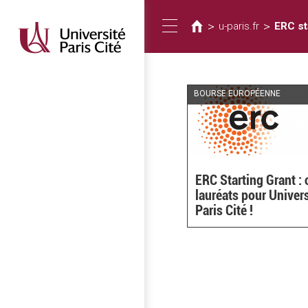
Vous
Aller
au
êtes
>
>
u-paris.fr
ERC st
Toggle
contenu
ici
principal
navigation
BOURSE EUROPÉENNE
ERC Starting Grant : 
lauréats pour Univer
Paris Cité !