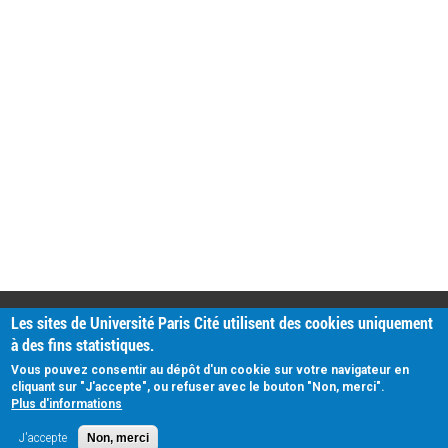
PRATIQUE
Les sites de Université Paris Cité utilisent des cookies uniquement
Plan d'accès
à des fins statistiques.
Intranet
Mentions légales
Vous pouvez consentir au dépôt d'un cookie sur votre navigateur en
Données personnelles
cliquant sur "J'accepte", ou refuser avec le bouton "Non, merci".
Plus d'informations
J'accepte
Non, merci