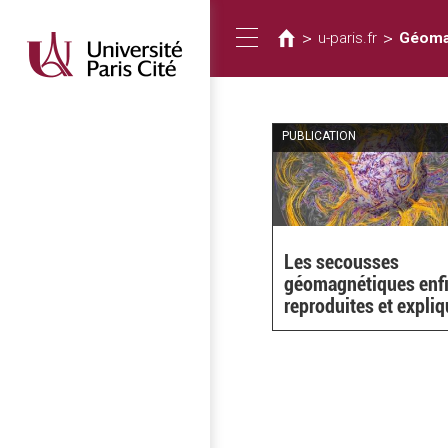
Vous
Aller
au
êtes
>
>
u-paris.fr
Géoma
Toggle
contenu
ici
principal
navigation
PUBLICATION
Les secousses
géomagnétiques enf
reproduites et expli