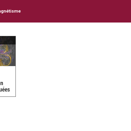
gnétisme
in
quées