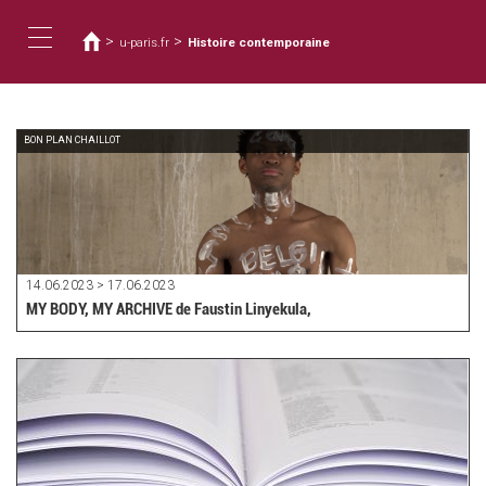
Vous
Aller
au
êtes
>
>
u-paris.fr
Histoire contemporaine
contenu
ici
Toggle
principal
navigation
BON PLAN CHAILLOT
14.06.2023 > 17.06.2023
MY BODY, MY ARCHIVE de Faustin Linyekula,