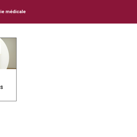
ie médicale
us