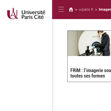
Vous
Aller
au
êtes
>
>
u-paris.fr
Imager
Toggle
contenu
ici
principal
navigation
FRIM : l’imagerie so
toutes ses formes