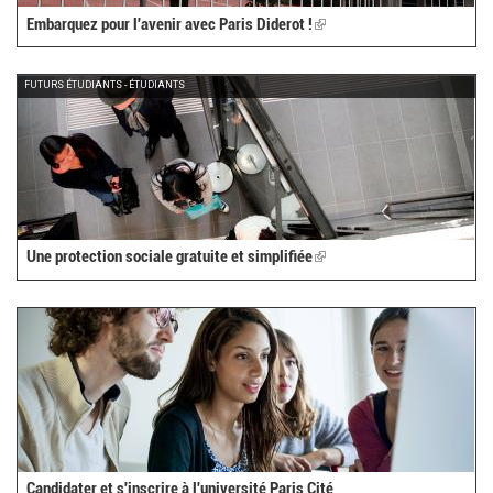
Embarquez pour l'avenir avec Paris Diderot !
(link
is
external)
FUTURS ÉTUDIANTS - ÉTUDIANTS
Une protection sociale gratuite et simplifiée
(link
is
external)
Candidater et s'inscrire à l'université Paris Cité