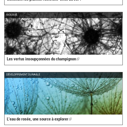
BIOLOGIE
Les vertus insoupçonnées du champignon
(link
is
external)
DÉVELOPPEMENT DURABLE
L’eau de rosée, une source à explorer
(link
is