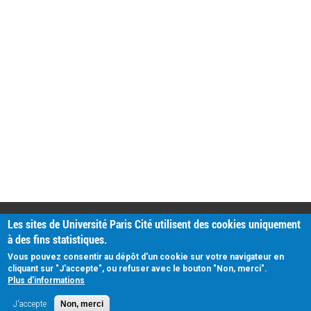
PRATIQUE
Les sites de Université Paris Cité utilisent des cookies uniquement
Plan d'accès
à des fins statistiques.
Intranet
Mentions légales
Vous pouvez consentir au dépôt d'un cookie sur votre navigateur en
Données personnelles
cliquant sur "J'accepte", ou refuser avec le bouton "Non, merci".
Plus d'informations
J'accepte
Non, merci