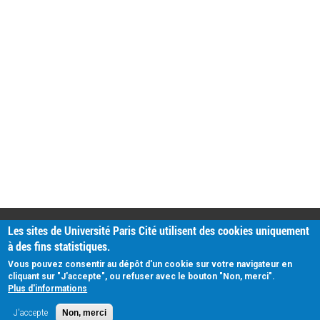
PRATIQUE
Les sites de Université Paris Cité utilisent des cookies uniquement
Plan d'accès
à des fins statistiques.
Intranet
Mentions légales
Vous pouvez consentir au dépôt d'un cookie sur votre navigateur en
Données personnelles
cliquant sur "J'accepte", ou refuser avec le bouton "Non, merci".
Plus d'informations
J'accepte
Non, merci