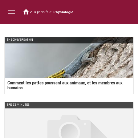
Vous
Aller
au
êtes
>
>
u-paris.fr
Physiologie
contenu
ici
Toggle
principal
navigation
THE CONVERSATION
Comment les pattes poussent aux animaux, et les membres aux
humains
TREIZE MINUTES