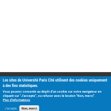
PRATIQUE
Les sites de Université Paris Cité utilisent des cookies uniquement
Plan d'accès
à des fins statistiques.
Intranet
Mentions légales
Vous pouvez consentir au dépôt d'un cookie sur votre navigateur en
Données personnelles
cliquant sur "J'accepte", ou refuser avec le bouton "Non, merci".
Plus d'informations
J'accepte
Non, merci