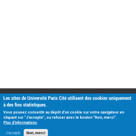
PRATIQUE
Les sites de Université Paris Cité utilisent des cookies uniquement
Plan d'accès
à des fins statistiques.
Intranet
Mentions légales
Vous pouvez consentir au dépôt d'un cookie sur votre navigateur en
Données personnelles
cliquant sur "J'accepte", ou refuser avec le bouton "Non, merci".
Plus d'informations
J'accepte
Non, merci