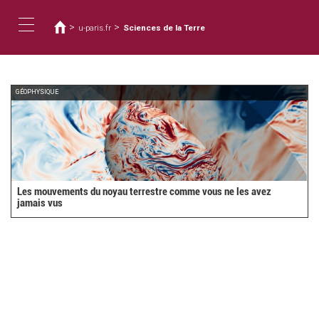
Vous
Aller
au
êtes
>
>
u-paris.fr
Sciences de la Terre
contenu
ici
Toggle
principal
navigation
GÉOPHYSIQUE
Les mouvements du noyau terrestre comme vous ne les avez
jamais vus