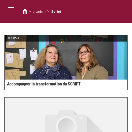
Vous
Aller
au
êtes
>
>
u-paris.fr
Script
contenu
ici
Toggle
principal
navigation
PORTRAIT
Accompagner la transformation du SCRIPT