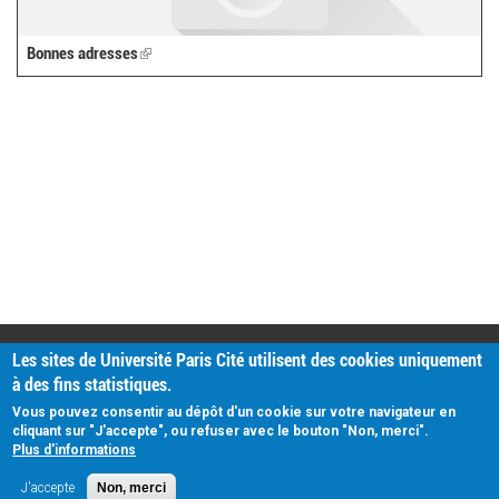
Bonnes adresses
(link
is
external)
PRATIQUE
Les sites de Université Paris Cité utilisent des cookies uniquement
Plan d'accès
à des fins statistiques.
Intranet
Mentions légales
Vous pouvez consentir au dépôt d'un cookie sur votre navigateur en
Données personnelles
cliquant sur "J'accepte", ou refuser avec le bouton "Non, merci".
Plus d'informations
J'accepte
Non, merci