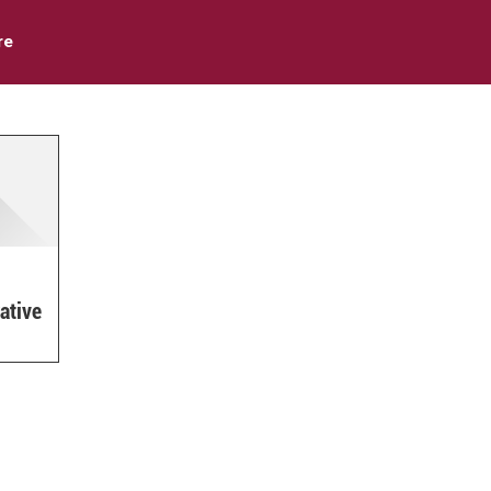
re
ative