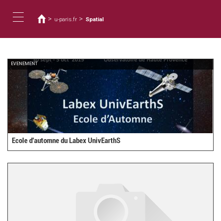
Vous
Aller
au
êtes
>
>
u-paris.fr
Spatial
contenu
ici
Toggle
principal
navigation
EVENEMENT
Ecole d'automne du Labex UnivEarthS