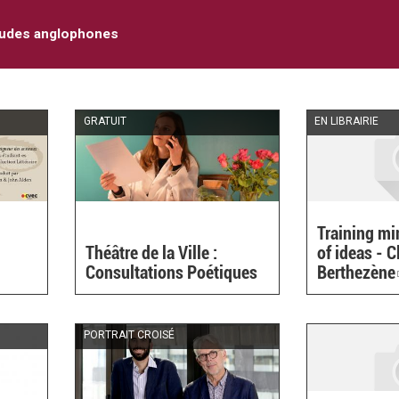
tudes anglophones
GRATUIT
EN LIBRAIRIE
Training mi
Théâtre de la Ville :
of ideas - C
Consultations Poétiques
Berthezène
PORTRAIT CROISÉ