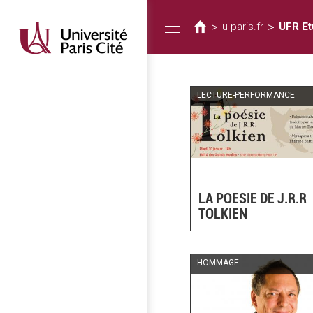
Vous
Aller
au
êtes
>
>
u-paris.fr
UFR E
Toggle
contenu
ici
principal
navigation
LECTURE-PERFORMANCE
LA POESIE DE J.R.R
TOLKIEN
HOMMAGE