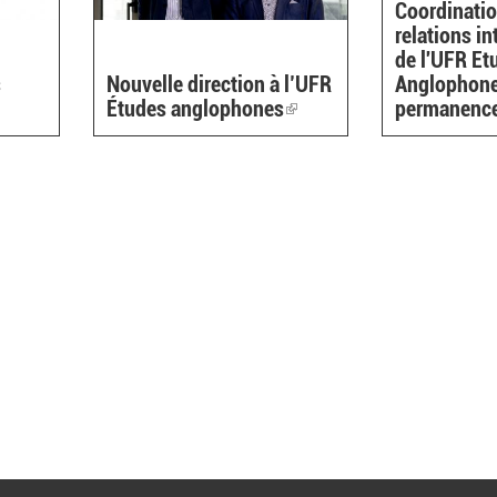
Coordinati
relations in
de l'UFR Et
s
Nouvelle direction à l’UFR
Anglophones
Études anglophones
(link
permanenc
is
external)