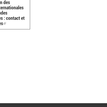
on des
ternationales
udes
 : contact et
es
(link
is
external)