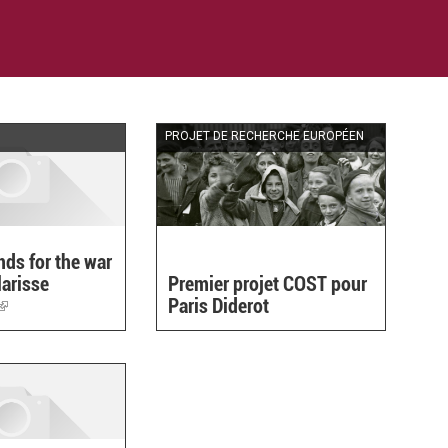
PROJET DE RECHERCHE EUROPÉEN
nds for the war
larisse
Premier projet COST pour
(link
Paris Diderot
is
external)