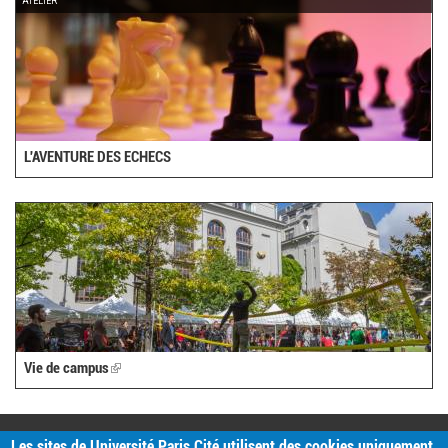
ATELIER
L'AVENTURE DES ECHECS
Vie de campus
(link
is
external)
PRATIQUE
Les sites de Université Paris Cité utilisent des cookies uniquement