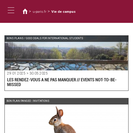
Vous
Aller
au
êtes
>
>
u-paris.fr
Vie de campus
contenu
ici
Toggle
principal
navigation
BONS PLANS / GOOD DEALS FOR INTERNATIONAL STUDENTS
29.01.2025 > 30.05.2025
LES RENDEZ-VOUS A NE PAS MANQUER // EVENTS NOT-TO-BE-
MISSED
BON PLAN PANGEO : INVITATIONS