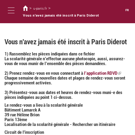
Vous
Aller
au
>
>
êtes
u-paris.fr
FR
contenu
ici
Vous n'avez jamais été inscrit à Paris Diderot
Toggle
principal
navigation
Vous n'avez jamais été inscrit à Paris Diderot
1) Rassemblez les pièces indiquées dans ce fichier
La scolarité générale n’effectue aucune photocopie, aussi, assurez-
vous de vous munir de l’ensemble des pièces demandées.
2) Prenez rendez-vous en vous connectant à
l’application RDVD
(link
Chaque semaine de nouvelles dates et plages de rendez-vous seront
is
progressivement activées.
external)
3) Présentez-vous aux dates et heures de rendez-vous muni-e des
pièces indiquées au point 1 ci-dessus.
Le rendez-vous a lieu à la scolarité générale
Bâtiment Lamarck A
39 rue Hélène Brion
Paris 13ème
Localisation de la scolarité générale - Rechercher un itinéraire
Circuit de l'inscription