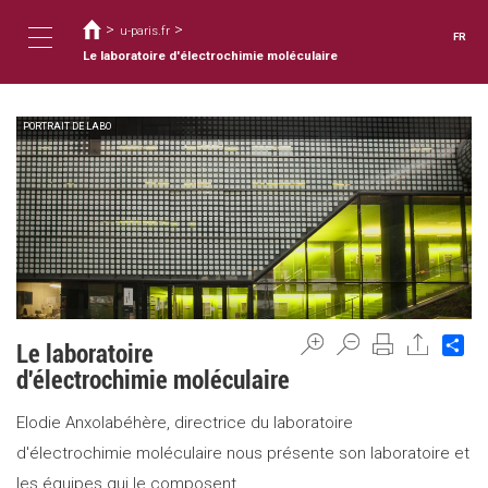
Vous
Aller
au
>
>
êtes
u-paris.fr
FR
contenu
ici
Le laboratoire d'électrochimie moléculaire
Toggle
principal
PORTRAIT DE LABO
navigation
Sh
Le laboratoire
d'électrochimie moléculaire
Elodie Anxolabéhère, directrice du laboratoire
d'électrochimie moléculaire nous présente son laboratoire et
les équipes qui le composent.