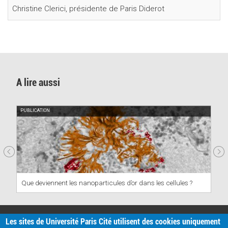
Christine Clerici, présidente de Paris Diderot
A lire aussi
PUBLICATION
PUBLIC
Que deviennent les nanoparticules d’or dans les cellules ?
Vers 
PRATIQUE
Les sites de Université Paris Cité utilisent des cookies uniquement
Plan d'accès