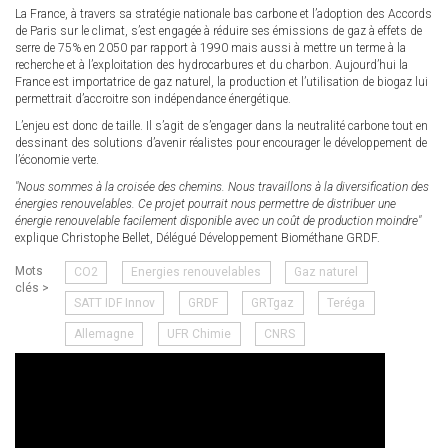
La France, à travers sa stratégie nationale bas carbone et l’adoption des Accords
de Paris sur le climat, s’est engagée à réduire ses émissions de gaz à effets de
serre de 75% en 2050 par rapport à 1990 mais aussi à mettre un terme à la
recherche et à l’exploitation des hydrocarbures et du charbon. Aujourd’hui la
France est importatrice de gaz naturel, la production et l’utilisation de biogaz lui
permettrait d’accroitre son indépendance énergétique.
L’enjeu est donc de taille. Il s’agit de s’engager dans la neutralité carbone tout en
dessinant des solutions d’avenir réalistes pour encourager le développement de
l’économie verte.
"Nous sommes à la croisée des chemins. Nous travaillons à la diversification des
énergies renouvelables. Ce projet pourrait nous permettre de distribuer une
énergie renouvelable facilement disponible avec un coût de production moindre"
explique Christophe Bellet, Délégué Développement Biométhane GRDF.
Mots
CO2
Energies renouvelables
Gaz naturel
clés >
SATT IDF Innov
GRDF
GRTgaz
Teréga
Allemagne
UFR Chimie
CNRS