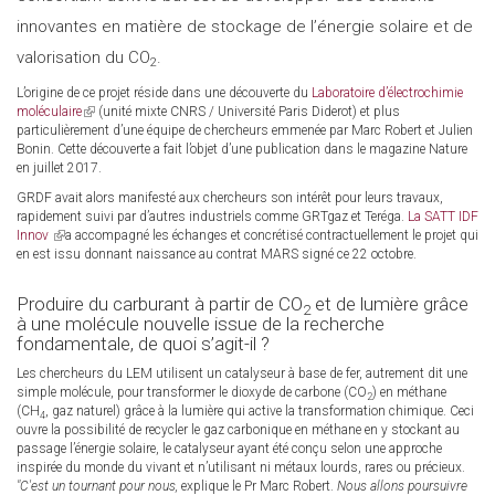
innovantes en matière de stockage de l’énergie solaire et de
external)
valorisation du CO
.
2
L’origine de ce projet réside dans une découverte du
Laboratoire d’électrochimie
moléculaire
(link
(unité mixte CNRS / Université Paris Diderot) et plus
particulièrement d’une équipe de chercheurs emmenée par Marc Robert et Julien
is
Bonin. Cette découverte a fait l’objet d’une publication dans le magazine Nature
external)
en juillet 2017.
GRDF avait alors manifesté aux chercheurs son intérêt pour leurs travaux,
rapidement suivi par d’autres industriels comme GRTgaz et Teréga.
La SATT IDF
Innov
(link
a accompagné les échanges et concrétisé contractuellement le projet qui
en est issu donnant naissance au contrat MARS signé ce 22 octobre.
is
external)
Produire du carburant à partir de CO
et de lumière grâce
2
à une molécule nouvelle issue de la recherche
fondamentale, de quoi s’agit-il ?
Les chercheurs du LEM utilisent un catalyseur à base de fer, autrement dit une
simple molécule, pour transformer le dioxyde de carbone (CO
) en méthane
2
(CH
, gaz naturel) grâce à la lumière qui active la transformation chimique. Ceci
4
ouvre la possibilité de recycler le gaz carbonique en méthane en y stockant au
passage l’énergie solaire, le catalyseur ayant été conçu selon une approche
inspirée du monde du vivant et n’utilisant ni métaux lourds, rares ou précieux.
"C'est un tournant pour nous,
explique le Pr Marc Robert.
Nous allons poursuivre