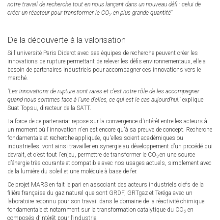
notre travail de recherche tout en nous lançant dans un nouveau défi : celui de
créer un réacteur pour transformer le CO
en plus grande quantité"
2
De la découverte à la valorisation
Si l'université Paris Diderot avec ses équipes de recherche peuvent créer les
innovations de rupture permettant de relever les défis environnementaux, elle a
besoin de partenaires industriels pour accompagner ces innovations vers le
marché.
"Les innovations de rupture sont rares et c'est notre rôle de les accompagner
quand nous sommes face à l'une d'elles, ce qui est le cas aujourd'hui."
explique
Suat Topsu, directeur de la SATT.
La force de ce partenariat repose sur la convergence d'intérêt entre les acteurs à
un moment où l'innovation n'en est encore qu'à sa preuve de concept. Recherche
fondamentale et recherche appliquée, qu'elles soient académiques ou
industrielles, vont ainsi travailler en synergie au développement d’un procédé qui
devrait, et c’est tout l'enjeu, permettre de transformer le CO
en une source
2
d’énergie très courante et compatible avec nos usages actuels, simplement avec
de la lumière du soleil et une molécule à base de fer.
Ce projet MARS en fait le pari en associant des acteurs industriels clefs de la
filière française du gaz naturel que sont GRDF, GRTgaz et Teréga avec un
laboratoire reconnu pour son travail dans le domaine de la réactivité chimique
fondamentale et notamment sur la transformation catalytique du CO
en
2
composés d’intérêt pour l’industrie.