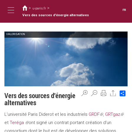
Vous
Aller
au
>
>
êtes
u-paris.fr
FR
contenu
ici
Vers des sources d'énergie alternatives
Toggle
principal
VALORISATION
navigation
Sh
Vers des sources d'énergie
alternatives
L’université Paris Diderot et les industriels
GRDF
(link
,
GRTgaz
(link
et
Teréga
(link
ont signé un contrat portant création d’un
is
is
consortium dont le but est de développer des solutions
is
external)
extern