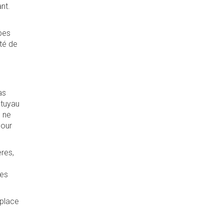
ant.
ipes
té de
as
 tuyau
g ne
pour
ères,
des
 place