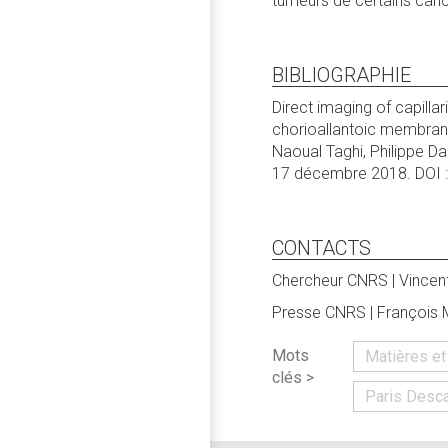
tumeurs de certains canc
BIBLIOGRAPHIE
Direct imaging of capilla
chorioallantoic membran
Naoual Taghi, Philippe D
17 décembre 2018. DOI 
CONTACTS
Chercheur CNRS | Vincent
Presse CNRS | François M
Mots
Matières e
clés >
Paris Desc