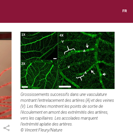
FR
Grossissements successifs dans une vasculature
montrant l’entrelacement des artères (A) et des veines
(V). Les flèches montrent les points de sortie de
l’écoulement en amont des extrémités des artères,
vers les capillaires. Les accolades marquent
l’extrémité aplatie des artères.
Share
© Vincent Fleury/Nature