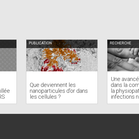
PUBLICATION
RECHERCHE
Une avancé
Que deviennent les
dans la co
llée
nanoparticules d’or dans
la physiopa
RS
les cellules ?
infections 