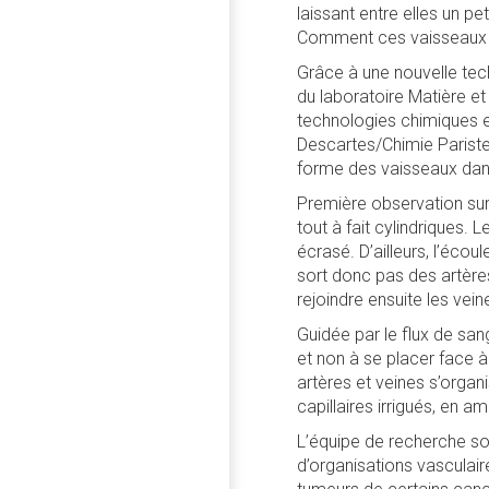
laissant entre elles un pet
Comment ces vaisseaux tr
Grâce à une nouvelle tech
du laboratoire Matière e
technologies chimiques e
Descartes/Chimie Paristec
forme des vaisseaux dan
Première observation sur
tout à fait cylindriques. 
écrasé. D’ailleurs, l’écou
sort donc pas des artères
rejoindre ensuite les vein
Guidée par le flux de san
et non à se placer face 
artères et veines s’organ
capillaires irrigués, en a
L’équipe de recherche so
d’organisations vasculair