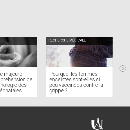
RECHERCHE MÉDICALE
FÉL
e majeure
Pourquoi les femmes
mpréhension de
enceintes sont-elles si
thologie des
peu vaccinées contre la
Hi
néonatales
grippe ?
un