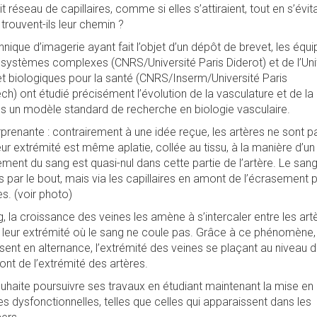
it réseau de capillaires, comme si elles s’attiraient, tout en s’évit
ouvent-ils leur chemin ?
nique d’imagerie ayant fait l’objet d’un dépôt de brevet, les équ
t systèmes complexes (CNRS/Université Paris Diderot) et de l’Uni
t biologiques pour la santé (CNRS/Inserm/Université Paris
h) ont étudié précisément l’évolution de la vasculature et de la
s un modèle standard de recherche en biologie vasculaire.
prenante : contrairement à une idée reçue, les artères ne sont p
Leur extrémité est même aplatie, collée au tissu, à la manière d’un
lement du sang est quasi-nul dans cette partie de l’artère. Le san
 par le bout, mais via les capillaires en amont de l’écrasement 
es. (voir photo)
g, la croissance des veines les amène à s’intercaler entre les art
à leur extrémité où le sang ne coule pas. Grâce à ce phénomène,
isent en alternance, l’extrémité des veines se plaçant au niveau 
mont de l’extrémité des artères.
uhaite poursuivre ses travaux en étudiant maintenant la mise en
es dysfonctionnelles, telles que celles qui apparaissent dans les