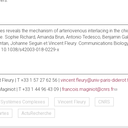
ers.
ries reveals the mechanism of arteriovenous interlacing in the chi
e. Sophie Richard, Amanda Brun, Antonio Tedesco, Benjamin Gall
antan, Johanne Seguin et Vincent Fleury. Communications Biology,
: 10.1038/s42003-018-0229-x
 Fleury | T +33 1 57 27 62 56 |
vincent.fleury@univ-paris-diderot.
aginiot | T +33 1 44 96 43 09 |
francois.maginiot@cnrs.fr
(link
sends
t Systèmes Complexes
Vincent Fleury
CNRS
e-
mail)
artes
ActuRecherche