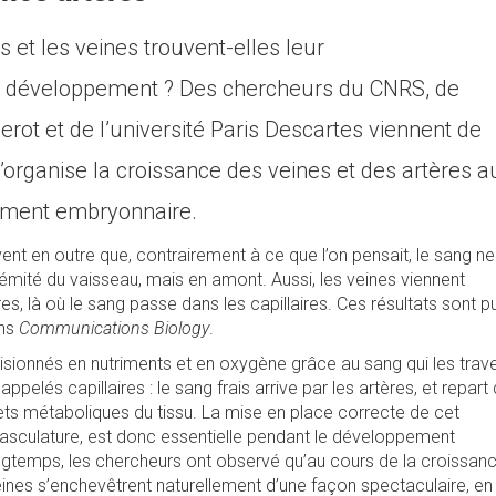
 et les veines trouvent-elles leur
 développement ? Des chercheurs du CNRS, de
iderot et de l’université Paris Descartes viennent de
rganise la croissance des veines et des artères a
ement embryonnaire.
nt en outre que, contrairement à ce que l’on pensait, le sang ne
rémité du vaisseau, mais en amont. Aussi, les veines viennent
ères, là où le sang passe dans les capillaires. Ces résultats sont p
ans
Communications Biology
.
sionnés en nutriments et en oxygène grâce au sang qui les trav
ppelés capillaires : le sang frais arrive par les artères, et repart
ets métaboliques du tissu. La mise en place correcte de cet
vasculature, est donc essentielle pendant le développement
gtemps, les chercheurs ont observé qu’au cours de la croissan
eines s’enchevêtrent naturellement d’une façon spectaculaire, en