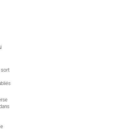
u
 sort
ubliés
erse
 dans
ce