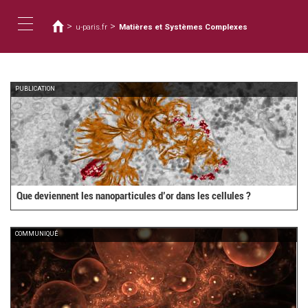
Vous
Aller
au
êtes
>
>
u-paris.fr
Matières et Systèmes Complexes
contenu
ici
Toggle
principal
navigation
PUBLICATION
Que deviennent les nanoparticules d’or dans les cellules ?
COMMUNIQUÉ