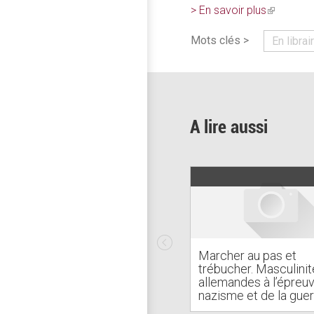
> En savoir plus
(link
is
Mots clés >
En librai
external)
A lire aussi
Marcher au pas et
trébucher. Masculinit
allemandes à l’épreu
nazisme et de la gue