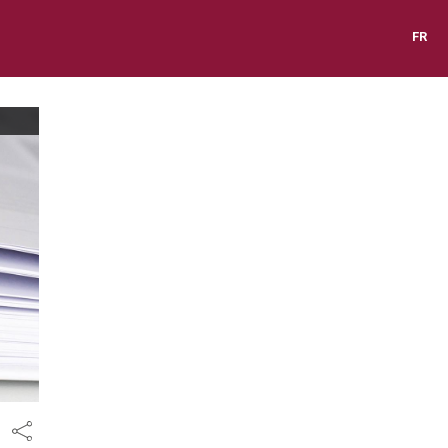
FR
Share