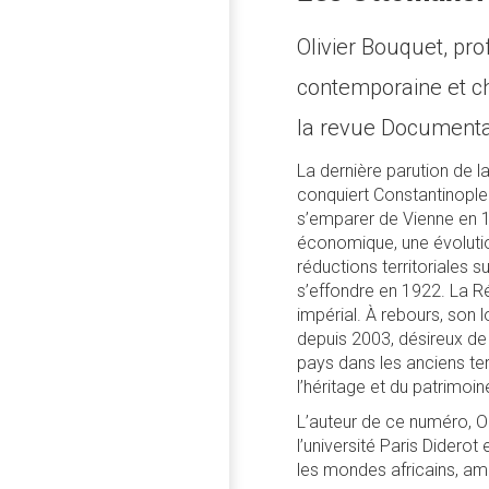
Olivier Bouquet, pr
contemporaine et c
la revue Documenta
La dernière parution de l
conquiert Constantinopl
s’emparer de Vienne en 1
économique, une évolutio
réductions territoriales s
s’effondre en 1922. La R
impérial. À rebours, son
depuis 2003, désireux de 
pays dans les anciens terr
l’héritage et du patrimoi
L’auteur de ce numéro, O
l’université Paris Dider
les mondes africains, amé