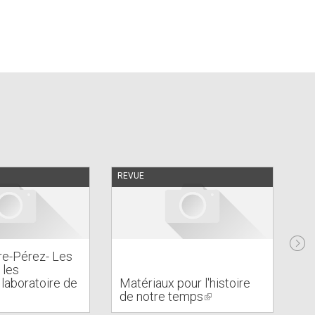
REVUE
EN 
Di
éc
ire-Pérez- Les
so
 les
de
 laboratoire de
Matériaux pour l'histoire
du
nk
de notre temps
(link
XV
is