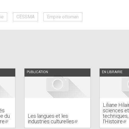
rie
CESSMA
Empire ottoman
PUBLICATION
EN LIBRAIRIE
Liliane Hila
és
sciences et
ve du
Les langues et les
techniques,
rre
(link
industries culturelles
(link
l’Histoire
(li
is
is
is