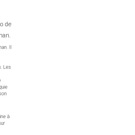
ro de
man.
an. Il
s. Les
e
quie
 son
ine à
sur