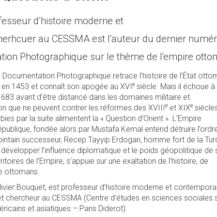
ofesseur d’histoire moderne et
herhcuer au CESSMA est l'auteur du dernier numé
tion Photographique sur le thème de l'empire otto
a Documentation Photographique retrace l’histoire de l’État ottom
e
e en 1453 et connaît son apogée au XVI
siècle. Mais il échoue à
683 avant d’être distancé dans les domaines militaire et
e
e
n que ne peuvent contrer les réformes des XVIII
et XIX
siècle
ubies par la suite alimentent la « Question d’Orient ». L’Empire
épublique, fondée alors par Mustafa Kemal entend détruire l’ordr
 lointain successeur, Recep Tayyip Erdogan, homme fort de la Tur
développer l’influence diplomatique et le poids géopolitique de
itoires de l’Empire, s’appuie sur une exaltation de l’histoire, de
ne ottomans.
livier Bouquet, est professeur d’histoire moderne et contempora
ot et chercheur au CESSMA (Centre d’études en sciences sociales 
ricains et asiatiques – Paris Diderot).