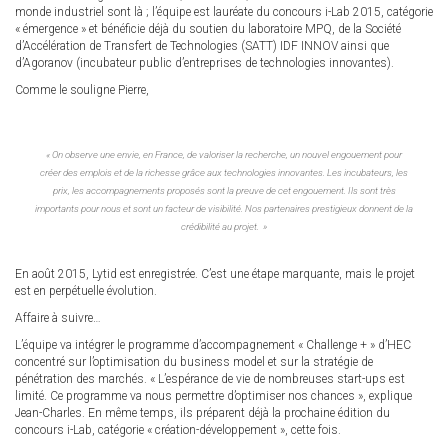
monde industriel sont là ; l’équipe est lauréate du concours i-Lab 2015, catégorie
« émergence » et bénéficie déjà du soutien du laboratoire MPQ, de la Société
d’Accélération de Transfert de Technologies (SATT) IDF INNOV ainsi que
d’Agoranov (incubateur public d’entreprises de technologies innovantes).
Comme le souligne Pierre,
« On observe une envie, en France, de valoriser la recherche, un nouvel engouement pour
créer des emplois et de la richesse grâce aux technologies innovantes. Les incubateurs, les
prix, les accompagnements proposés sont la preuve de cet engouement. Ils sont très
importants pour nous et sont un facteur de visibilité. Nos partenaires prestigieux donnent de la
crédibilité au projet. »
En août 2015, Lytid est enregistrée. C’est une étape marquante, mais le projet
est en perpétuelle évolution.
Affaire à suivre…
L’équipe va intégrer le programme d’accompagnement « Challenge + » d’HEC
concentré sur l’optimisation du business model et sur la stratégie de
pénétration des marchés. « L’espérance de vie de nombreuses start-ups est
limité. Ce programme va nous permettre d’optimiser nos chances », explique
Jean-Charles. En même temps, ils préparent déjà la prochaine édition du
concours i-Lab, catégorie « création-développement », cette fois.