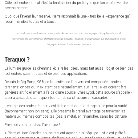
Côté recherche, on s’attèle à la finalisation du prototype que l’on espère vendre
prochainement.
Quoi que l’avenir leur réserve, Pierre reconnaît là une « très belle » expérience qu’il
recommande à toutes et à tous :
« C’est une aventure humaine, celle de la construction une équipe. Comptabilité, droit,
recherche de partenaires, démarchage de clients… tout est à apprendre. Ce qui compte, c’est
l’équipe qui met tout cela en place. »
Téraquoi ?
La lumière guide les chemins, éclaire les idées, mais fait aussi l’objet de bien des
recherches scientifiques et de bien des applications.
Depuis le Big Bang, 98% de la lumière de l’univers est composée d’ondes
térahertz, ondes qui n’existent pas naturellement sur Terre : elles doivent être
générées artificiellement à l’aide d’une source. Chez Lytid, cette source s’appelle «
laser à cascade quantique » (du fait de sa structure en cascade).
L’énergie des ondes térahertz est faible et donc non dangereuse pour la santé
(rayonnement non-ionisant). Elle présente le grand avantage de traverser les
matériaux, mêmes composites (pas le métal, en revanche), sans les détruire.
Envie de vous joindre à l'aventure ?
> Pierre et Jean-Charles souhaiteraient agrandir leur équipe : Lytid est prête à