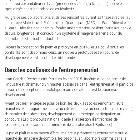
est aussi co-fondateur de Lytid (prononcer « laïtid », à l’anglaise), société
spécialisée dans les technologies térahertz.
Au gré de ses collaborations et de ses rencontres durant sa thèse et après, au
laboratoire Matériaux et Phénomènes Quantiques (MPQ) de Paris Diderot et
ailleurs, l’idée fait son chemin : fonder une entreprise, ce dont Pierre avait envie
depuis longtemps, et concevoir un système d’imagerie térahertz pour du
contrôle non-destructif industriel.
Depuis la conception du premier prototype en 2014, l’eau a coulé sous les
ponts. Ils sont désormais deux, un nouveau prototype est en cours de
développement et Lytid est bel et bien fondée.
Dans les coulisses de l'entrepreneuriat
Jean-Charles Roche rejoint Pierre en février 2015. Ingénieur, connaisseur de
l’industrie et détenteur d’un master spécialisé dans l’entrepreneuriat, il participe
aussi à la conception du prototype, mais son atout, c’est le business
development.
Avant de créer l’entreprise pour de bon, les deux associés remontent leurs
manches. Au programme : nouveau site web, nouveau nom, études de marché,
demandes de subvention, développement du prototype, participation au
concours i-Lab (concours national d’aide à la création d’entreprises de
technologies innovantes du ministère de la recherche et Bpifrance).
Le projet plaît et a sa raison d’être : malgré la présence de concurrents sur le
marché de l’imagerie de contrôle, les besoins, en laboratoire comme dans le