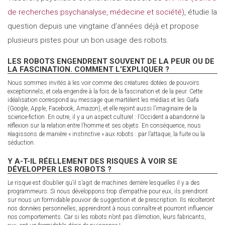
de recherches psychanalyse, médecine et société)
, étudie la
question depuis une vingtaine d’années déjà et propose
plusieurs pistes pour un bon usage des robots.
LES ROBOTS ENGENDRENT SOUVENT DE LA PEUR OU DE
LA FASCINATION. COMMENT L’EXPLIQUER ?
Nous sommes invités à les voir comme des créatures dotées de pouvoirs
exceptionnels, et cela engendre à la fois de la fascination et de la peur. Cette
idéalisation correspond au message que martèlent les médias et les Gafa
(Google, Apple, Facebook, Amazon), et elle rejoint aussi l’imaginaire de la
science-fiction. En outre, il y a un aspect culturel : l’Occident a abandonné la
réflexion sur la relation entre l’homme et ses objets. En conséquence, nous
réagissons de manière « instinctive » aux robots : par l’attaque, la fuite ou la
séduction.
Y A-T-IL RÉELLEMENT DES RISQUES À VOIR SE
DÉVELOPPER LES ROBOTS ?
Le risque est d’oublier qu’il s’agit de machines derrière lesquelles il y a des
programmeurs. Si nous développons trop d’empathie pour eux, ils prendront
sur nous un formidable pouvoir de suggestion et de prescription. Ils récolteront
nos données personnelles, apprendront à nous connaître et pourront influencer
nos comportements. Car si les robots n’ont pas d’émotion, leurs fabricants,