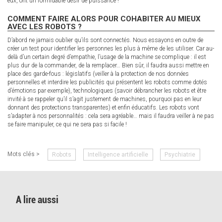
eux, ont un formidable désir de puissance !
COMMENT FAIRE ALORS POUR COHABITER AU MIEUX
AVEC LES ROBOTS ?
D’abord ne jamais oublier qu’ils sont connectés. Nous essayons en outre de
créer un test pour identifier les personnes les plus à même de les utiliser. Car au-
delà d’un certain degré d’empathie, l’usage de la machine se complique : il est
plus dur de la commander, de la remplacer… Bien sûr, il faudra aussi mettre en
place des garde-fous : législatifs (veiller à la protection de nos données
personnelles et interdire les publicités qui présentent les robots comme dotés
d’émotions par exemple), technologiques (savoir débrancher les robots et être
invité à se rappeler qu’il s’agit justement de machines, pourquoi pas en leur
donnant des protections transparentes) et enfin éducatifs. Les robots vont
s’adapter à nos personnalités : cela sera agréable… mais il faudra veiller à ne pas
se faire manipuler, ce qui ne sera pas si facile !
Mots clés >
Robots
Intelligence artificielle
Psychiatrie
A lire aussi