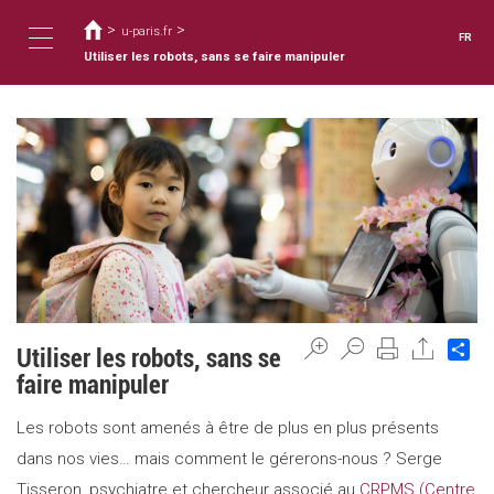
Vous
Aller
au
>
>
êtes
u-paris.fr
FR
contenu
ici
Utiliser les robots, sans se faire manipuler
Toggle
principal
navigation
Sh
Utiliser les robots, sans se
faire manipuler
Les robots sont amenés à être de plus en plus présents
dans nos vies… mais comment le gérerons-nous ? Serge
Tisseron, psychiatre et chercheur associé au
CRPMS (Centre