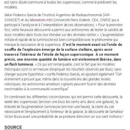
est sans doute commune à toutes les supernovas, comme le prédisent les
modèles.
Selon Federico García de l'Institut Argentino de Radioastronomía (IAR-
CONICET) et du
laboratoire AIM
(Université Paris Diderot, CEA, CNRS) qui a
participé à l'analyse et à l'interprétation de ces observations, «
Pour la première
fois, cette heureuse découverte a permis aux astronomes de tester la validité de
leurs modèles dans toute leur étendue sur des données réelles
». L’augmentation
initiale et rapide de la luminosité est bien compatible avec le phénomène qui
marque la naissance de la supernova.
C'est le moment exact où l'onde de
souffle de l'explosion émerge de la surface stellaire, après avoir
traversé l'intérieur de l'étoile de façon supersonique. A ce moment
précis, une énorme quantité de lumière est violemment libérée, dans
un flash
lumineux.
«
Ce qui est remarquable, c’est le fait que les modèles
théoriques sont ici en mesure d'expliquer les résultats observés par Buso, sans
changer aucune hypothèse
» confie Federico García, en ajoutant également "
Cet
événement a prouvé que, même dans la nouvelle ère des grandes levées
robotiques, les astronomes amateurs vigilants peuvent fournir des données
inestimables à la communauté scientifique
".
En combinant les différentes circonstances qui ont permis cette découverte, la
rareté des supernovas (environ une tous les cents ans dans une galaxie), la
brièveté de l’augmentation lumineuse (environ une heure), la clarté du ciel
nécessaire et l’emplacement à l’extérieur de la galaxie, la découverte de l’amateur
Victor Buso avait une probabilité de se produire d’environ un sur cent millions !
SOURCE