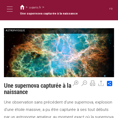
您
移
至
>
>
在
u-paris.fr
FR
主
這
Une supernova capturée à la naissance
Toggle
內
裡
容
ASTROPHYSIQUE
navigation
Sh
Une supernova capturée à la
naissance
Une observation sans précédent d’une supernova, explosion
d’une étoile massive, a pu être capturée à ses tout débuts
par un astronome amateur, au moment exact où la supernova