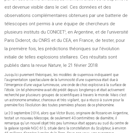
est devenue visible dans le ciel. Ces données et des
observations complémentaires obtenues par une batterie de
télescopes ont permis à une équipe de chercheurs de
i
plusieurs instituts du CONICET
, en Argentine, et de l’université
Paris Diderot, du CNRS et du CEA, en France, de tester, pour
la première fois, les prédictions théoriques sur l'évolution
initiale de telles explosions stellaires. Ces résultats sont
publiés dans la revue
Nature,
le 21 février 2018.
Jusqu’ici purement théoriques, les modèles de supernova indiquaient que
l'augmentation spectaculaire de la luminosité d’une supernova était due à
l'émergence d’une vague lumineuse, une onde de choc explosive à la surface de
l'étoile. Un tel phénomène avait été prédit depuis longtemps et était activement
recherché par plusieurs groupes de scientifiques à travers le monde. Mais c’est
un astronome amateur, chanceux et très vigilant, qui a réussi à suivre pour la
première fois l’évolution des toutes premières phases de ce phénomène.
Le 20 septembre 2016, alors que Víctor Buso, originaire de Rosario en Argentine,
testait un nouveau télescope, de seulement 40 centimètres de diamètre, il
remarqua qu'un nouvel objet très peu lumineux était apparu au sud du centre de
la galaxie spirale NGC 613, située dans la constellation du Sculpteur, à environ