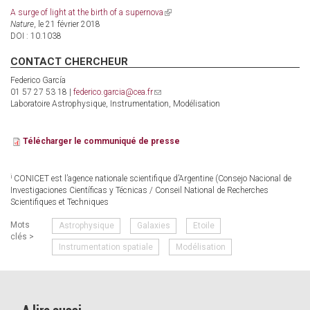
A surge of light at the birth of a supernova
(link
Nature
, le 21 février 2018
is
DOI : 10.1038
external)
CONTACT CHERCHEUR
Federico García
01 57 27 53 18 |
federico.garcia@cea.fr
(link
Laboratoire Astrophysique, Instrumentation, Modélisation
sends
e-
mail)
Télécharger le communiqué de presse
i
CONICET est l’agence nationale scientifique d’Argentine (Consejo Nacional de
Investigaciones Científicas y Técnicas / Conseil National de Recherches
Scientifiques et Techniques
Mots
Astrophysique
Galaxies
Etoile
clés >
Instrumentation spatiale
Modélisation