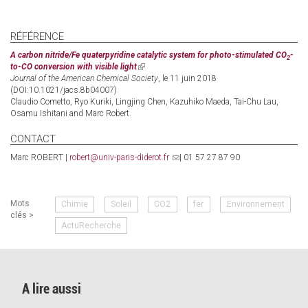
RÉFÉRENCE
A carbon nitride/Fe quaterpyridine catalytic system for photo-stimulated CO
-
2
to-CO conversion with visible light
(link
Journal of the American Chemical Society
is
, le 11 juin 2018
(DOI:10.1021/jacs.8b04007)
external)
Claudio Cometto, Ryo Kuriki, Lingjing Chen, Kazuhiko Maeda, Tai-Chu Lau,
Osamu Ishitani and Marc Robert.
CONTACT
Marc ROBERT |
robert@univ-paris-diderot.fr
(link
| 01 57 27 87 90
sends
e-
mail)
Mots
Chimie
Soleil
CO2
fer
Environnement
clés >
ActuRecherche
A lire aussi