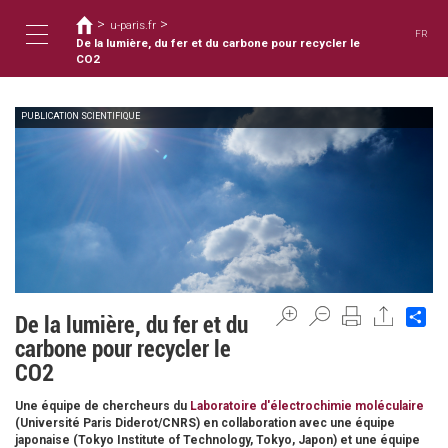
您
移
>
>
至
u-paris.fr
在
FR
主
De la lumière, du fer et du carbone pour recycler le
這
Toggle
內
CO2
裡
容
PUBLICATION SCIENTIFIQUE
navigation
Sh
De la lumière, du fer et du
carbone pour recycler le
CO2
Une équipe de chercheurs du
Laboratoire d'électrochimie moléculaire
(Université Paris Diderot/CNRS) en collaboration avec une équipe
japonaise (Tokyo Institute of Technology, Tokyo, Japon) et une équipe