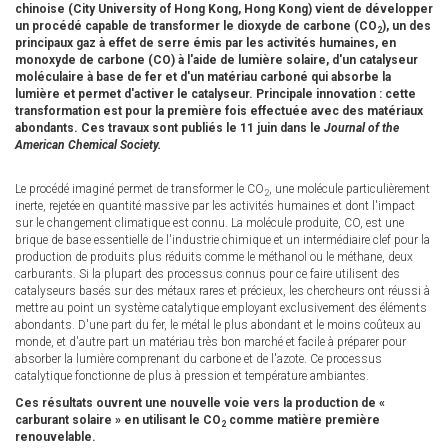
chinoise (City University of Hong Kong, Hong Kong) vient de développer
un procédé capable de transformer le dioxyde de carbone (CO
), un des
2
principaux gaz à effet de serre émis par les activités humaines, en
monoxyde de carbone (CO) à l'aide de lumière solaire, d'un catalyseur
moléculaire à base de fer et d'un matériau carboné qui absorbe la
lumière et permet d'activer le catalyseur. Principale innovation : cette
transformation est pour la première fois effectuée avec des matériaux
abondants. Ces travaux sont publiés le 11 juin dans le
Journal of the
American Chemical Society.
Le procédé imaginé permet de transformer le CO
, une molécule particulièrement
2
inerte, rejetée en quantité massive par les activités humaines et dont l'impact
sur le changement climatique est connu. La molécule produite, CO, est une
brique de base essentielle de l'industrie chimique et un intermédiaire clef pour la
production de produits plus réduits comme le méthanol ou le méthane, deux
carburants. Si la plupart des processus connus pour ce faire utilisent des
catalyseurs basés sur des métaux rares et précieux, les chercheurs ont réussi à
mettre au point un système catalytique employant exclusivement des éléments
abondants. D'une part du fer, le métal le plus abondant et le moins coûteux au
monde, et d'autre part un matériau très bon marché et facile à préparer pour
absorber la lumière comprenant du carbone et de l'azote. Ce processus
catalytique fonctionne de plus à pression et température ambiantes.
Ces résultats ouvrent une nouvelle voie vers la production de «
carburant solaire » en utilisant le CO
comme matière première
2
renouvelable.