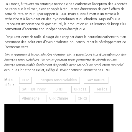
La France, à travers sa stratégie nationale bas carbone et l’adoption des Accords
de Paris sur le climat, s’est engagée à réduire ses émissions de gaz à effets de
serre de 75% en 2050 par rapport à 1990 mais aussi à mettre un terme à la
recherche et à l’exploitation des hydrocarbures et du charbon. Aujourd’hui la
France est importatrice de gaz naturel, la production et l’utilisation de biogaz lui
permettrait d’accroitre son indépendance énergétique.
L’enjeu est donc de taille. Il s’agit de s’engager dans la neutralité carbone tout en
dessinant des solutions d’avenir réalistes pour encourager le développement de
l’économie verte.
"Nous sommes à la croisée des chemins. Nous travaillons à la diversification des
énergies renouvelables. Ce projet pourrait nous permettre de distribuer une
énergie renouvelable facilement disponible avec un coût de production moindre"
explique Christophe Bellet, Délégué Développement Biométhane GRDF.
Mots
CO2
Energies renouvelables
Gaz naturel
clés >
SATT IDF Innov
GRDF
GRTgaz
Teréga
Allemagne
UFR Chimie
CNRS