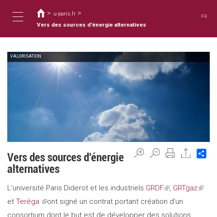
您
移
至
>
>
在
u-paris.fr
FR
主
這
Vers des sources d'énergie alternatives
Toggle
內
裡
容
VALORISATION
navigation
Sh
Vers des sources d'énergie
alternatives
L’université Paris Diderot et les industriels
GRDF
(link
,
GRTgaz
(link
et
Teréga
(link
ont signé un contrat portant création d’un
is
is
consortium dont le but est de développer des solutions
is
external)
extern