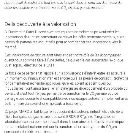
notre travail de recherche tout en nous lançant dans un nouveau défi : celui de
créer un réacteur pour transformer le CO
en plus grande quantité"
2
De la découverte à la valorisation
Si l'université Paris Diderot avec ses équipes de recherche peuvent créer les
innovations de rupture permettant de relever les défis environnementaux, elle a
besoin de partenaires industriels pour accompagner ces innovations vers le
marché.
"Les innovations de rupture sont rares et c'est notre rôle de les accompagner
quand nous sommes face à l'une d'elles, ce qui est le cas aujourd'hui."
explique
Suat Topsu, directeur de la SATT.
La force de ce partenariat repose sur la convergence d'intérêt entre les acteurs à
un moment où l'innovation n'en est encore qu'à sa preuve de concept. Recherche
fondamentale et recherche appliquée, qu'elles soient académiques ou
industrielles, vont ainsi travailler en synergie au développement d’un procédé qui
devrait, et c’est tout l'enjeu, permettre de transformer le CO
en une source
2
d’énergie très courante et compatible avec nos usages actuels, simplement avec
de la lumière du soleil et une molécule à base de fer.
Ce projet MARS en fait le pari en associant des acteurs industriels clefs de la
filière française du gaz naturel que sont GRDF, GRTgaz et Teréga avec un
laboratoire reconnu pour son travail dans le domaine de la réactivité chimique
fondamentale et notamment sur la transformation catalytique du CO
en
2
composés d’intérêt pour l’industrie.