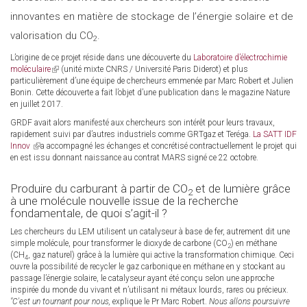
innovantes en matière de stockage de l’énergie solaire et de
external)
valorisation du CO
.
2
L’origine de ce projet réside dans une découverte du
Laboratoire d’électrochimie
moléculaire
(link
(unité mixte CNRS / Université Paris Diderot) et plus
particulièrement d’une équipe de chercheurs emmenée par Marc Robert et Julien
is
Bonin. Cette découverte a fait l’objet d’une publication dans le magazine Nature
external)
en juillet 2017.
GRDF avait alors manifesté aux chercheurs son intérêt pour leurs travaux,
rapidement suivi par d’autres industriels comme GRTgaz et Teréga.
La SATT IDF
Innov
(link
a accompagné les échanges et concrétisé contractuellement le projet qui
en est issu donnant naissance au contrat MARS signé ce 22 octobre.
is
external)
Produire du carburant à partir de CO
et de lumière grâce
2
à une molécule nouvelle issue de la recherche
fondamentale, de quoi s’agit-il ?
Les chercheurs du LEM utilisent un catalyseur à base de fer, autrement dit une
simple molécule, pour transformer le dioxyde de carbone (CO
) en méthane
2
(CH
, gaz naturel) grâce à la lumière qui active la transformation chimique. Ceci
4
ouvre la possibilité de recycler le gaz carbonique en méthane en y stockant au
passage l’énergie solaire, le catalyseur ayant été conçu selon une approche
inspirée du monde du vivant et n’utilisant ni métaux lourds, rares ou précieux.
"C'est un tournant pour nous,
explique le Pr Marc Robert.
Nous allons poursuivre