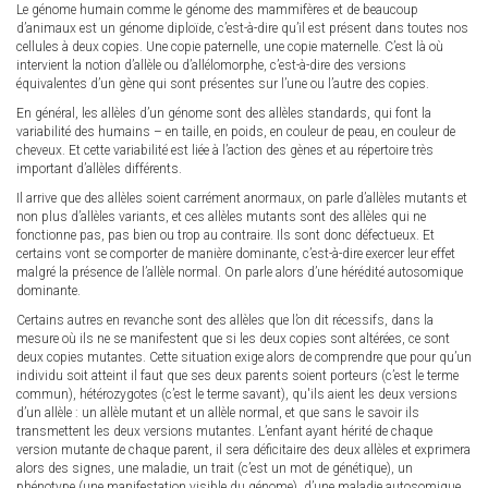
Le génome humain comme le génome des mammifères et de beaucoup
d’animaux est un génome diploïde, c’est-à-dire qu’il est présent dans toutes nos
cellules à deux copies. Une copie paternelle, une copie maternelle. C’est là où
intervient la notion d’allèle ou d’allélomorphe, c’est-à-dire des versions
équivalentes d’un gène qui sont présentes sur l’une ou l’autre des copies.
En général, les allèles d’un génome sont des allèles standards, qui font la
variabilité des humains – en taille, en poids, en couleur de peau, en couleur de
cheveux. Et cette variabilité est liée à l’action des gènes et au répertoire très
important d’allèles différents.
Il arrive que des allèles soient carrément anormaux, on parle d’allèles mutants et
non plus d’allèles variants, et ces allèles mutants sont des allèles qui ne
fonctionne pas, pas bien ou trop au contraire. Ils sont donc défectueux. Et
certains vont se comporter de manière dominante, c’est-à-dire exercer leur effet
malgré la présence de l’allèle normal. On parle alors d’une hérédité autosomique
dominante.
Certains autres en revanche sont des allèles que l’on dit récessifs, dans la
mesure où ils ne se manifestent que si les deux copies sont altérées, ce sont
deux copies mutantes. Cette situation exige alors de comprendre que pour qu’un
individu soit atteint il faut que ses deux parents soient porteurs (c’est le terme
commun), hétérozygotes (c’est le terme savant), qu'ils aient les deux versions
d’un allèle : un allèle mutant et un allèle normal, et que sans le savoir ils
transmettent les deux versions mutantes. L’enfant ayant hérité de chaque
version mutante de chaque parent, il sera déficitaire des deux allèles et exprimera
alors des signes, une maladie, un trait (c’est un mot de génétique), un
phénotype (une manifestation visible du génome), d’une maladie autosomique