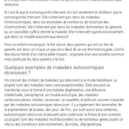
récessive.
Et c’est là que la consanguinité intervient, et c’est seulement là d’ailleurs que la
consanguinité intervient. Elle n’intervient pas dans les maladies
chromosomiques, dans les anomalies de nombre ou de structure des
chromosomes, elle n’intervient pas dans les maladies dominantes du génome,
ou un seul allèle suffit à donner la maladie. Elle n’intervient que et exclusivement
que dans un modèle autosomique récessif.
Pour un enfant consanguin, le fait d’avoir deux parents qui ont un lien de
parenté, est donc un risque un peu plus élevé de se voir être homozygote, c’est-à-
dire d’avoir hérité d’un même allèle mutant, originaire d’un seul ancêtre commun
mais porté par les deux parents à la fois.
Quelques exemples de maladies autosomiques
récessives ?
On connait des milliers de maladies qui obéissent à ce mode héréditaire. La
plupart sont des maladies rares voire exceptionnelles. Elles peuvent se
manifester sous la forme d'une maladie dégénérative, une déficience
intellectuelle, une épilepsie, un trouble autistique, des maladies
cardiovasculaires, rénales, osseuses. Le squelette, la taille est souvent impactée
par des maladies autosomiques récessives. Il y a également des anomalies de
la pigmentation de la peau, des yeux, de l’iris, qui sont aussi pour certaines,
autosomiques récessives et peuvent alors coller avec la fiction et son scenario.
La plupart sont des maladies multifactorielles où de nombreux gènes jouent un
rôle ou des conditions d’environnement, de milieu, d’épigénétique.