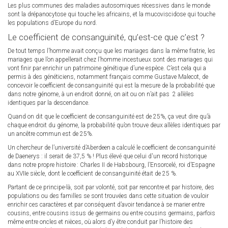
Les plus communes des maladies autosomiques récessives dans le monde
sont la drépanocytose qui touche les africains, et la mucoviscidose qui touche
les populations d’Europe du nord.
Le coefficient de consanguinité, qu’est-ce que c’est ?
De tout temps l’homme avait conçu que les mariages dans la même fratrie, les
mariages que l’on appellerait chez l’homme incestueux sont des mariages qui
vont finir par enrichir un patrimoine génétique d’une espèce. C’est cela qui a
permis à des généticiens, notamment français comme Gustave Malecot, de
concevoir le coefficient de consanguinité qui est la mesure de la probabilité que
dans notre génome, à un endroit donné, on ait ou on n’ait pas 2 allèles
identiques par la descendance.
Quand on dit que le coefficient de consanguinité est de 25%, ça veut dire qu’à
chaque endroit du génome, la probabilité qu’on trouve deux allèles identiques par
un ancêtre commun est de 25%.
Un chercheur de l’université d’Aberdeen a calculé le coefficient de consanguinité
de Daenerys : il serait de 37,5 % ! Plus élevé que celui d'un record historique
dans notre propre histoire : Charles II de Habsbourg, l’Ensorcelé, roi d’Espagne
au XVIIe siècle, dont le coefficient de consanguinité était de 25 %.
Partant de ce principe-là, soit par volonté, soit par rencontre et par histoire, des
populations ou des familles se sont trouvées dans cette situation de vouloir
enrichir ces caractères et par conséquent d’avoir tendance à se marier entre
cousins, entre cousins issus de germains ou entre cousins germains, parfois
même entre oncles et nièces, où alors d’y être conduit par l’histoire des