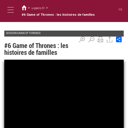
您
移
至
>
>
在
u-paris.fr
FR
主
這
#6 Game of Thrones : les histoires de familles
Toggle
內
裡
容
DOSSIER GAME OF THRONES
navigation
Sh
#6 Game of Thrones : les
histoires de familles