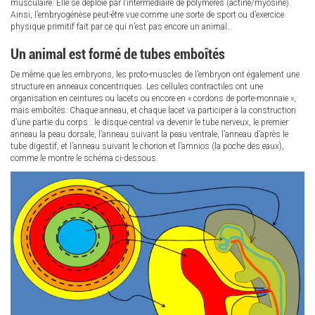
musculaire. Elle se déploie par l’intermédiaire de polymères (actine/myosine).
Ainsi, l’embryogénèse peut-être vue comme une sorte de sport ou d’exercice
physique primitif fait par ce qui n’est pas encore un animal…
Un animal est formé de tubes emboîtés
De même que les embryons, les proto-muscles de l’embryon ont également une
structure en anneaux concentriques. Les cellules contractiles ont une
organisation en ceintures ou lacets ou encore en « cordons de porte-monnaie »,
mais emboîtés. Chaque anneau, et chaque lacet va participer à la construction
d’une partie du corps : le disque central va devenir le tube nerveux, le premier
anneau la peau dorsale, l’anneau suivant la peau ventrale, l’anneau d’après le
tube digestif, et l’anneau suivant le chorion et l’amnios (la poche des eaux),
comme le montre le schéma ci-dessous.