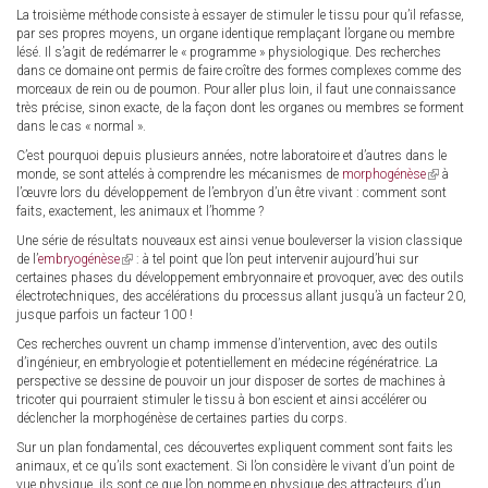
La troisième méthode consiste à essayer de stimuler le tissu pour qu’il refasse,
par ses propres moyens, un organe identique remplaçant l’organe ou membre
lésé. Il s’agit de redémarrer le « programme » physiologique. Des recherches
dans ce domaine ont permis de faire croître des formes complexes comme des
morceaux de rein ou de poumon. Pour aller plus loin, il faut une connaissance
très précise, sinon exacte, de la façon dont les organes ou membres se forment
dans le cas « normal ».
C’est pourquoi depuis plusieurs années, notre laboratoire et d’autres dans le
monde, se sont attelés à comprendre les mécanismes de
morphogénèse
(link
à
l’œuvre lors du développement de l’embryon d’un être vivant : comment sont
is
faits, exactement, les animaux et l’homme ?
external)
Une série de résultats nouveaux est ainsi venue bouleverser la vision classique
de l’
embryogénèse
(link
: à tel point que l’on peut intervenir aujourd’hui sur
certaines phases du développement embryonnaire et provoquer, avec des outils
is
électrotechniques, des accélérations du processus allant jusqu’à un facteur 20,
external)
jusque parfois un facteur 100 !
Ces recherches ouvrent un champ immense d’intervention, avec des outils
d’ingénieur, en embryologie et potentiellement en médecine régénératrice. La
perspective se dessine de pouvoir un jour disposer de sortes de machines à
tricoter qui pourraient stimuler le tissu à bon escient et ainsi accélérer ou
déclencher la morphogénèse de certaines parties du corps.
Sur un plan fondamental, ces découvertes expliquent comment sont faits les
animaux, et ce qu’ils sont exactement. Si l’on considère le vivant d’un point de
vue physique, ils sont ce que l’on nomme en physique des attracteurs d’un