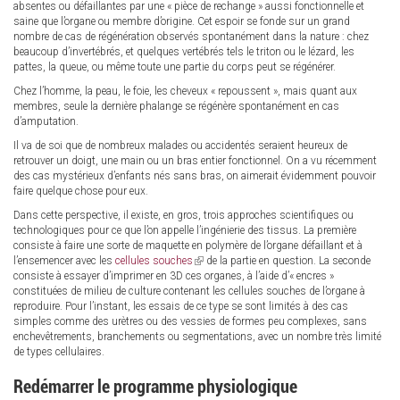
absentes ou défaillantes par une « pièce de rechange » aussi fonctionnelle et
saine que l’organe ou membre d’origine. Cet espoir se fonde sur un grand
nombre de cas de régénération observés spontanément dans la nature : chez
beaucoup d’invertébrés, et quelques vertébrés tels le triton ou le lézard, les
pattes, la queue, ou même toute une partie du corps peut se régénérer.
Chez l’homme, la peau, le foie, les cheveux « repoussent », mais quant aux
membres, seule la dernière phalange se régénère spontanément en cas
d’amputation.
Il va de soi que de nombreux malades ou accidentés seraient heureux de
retrouver un doigt, une main ou un bras entier fonctionnel. On a vu récemment
des cas mystérieux d’enfants nés sans bras, on aimerait évidemment pouvoir
faire quelque chose pour eux.
Dans cette perspective, il existe, en gros, trois approches scientifiques ou
technologiques pour ce que l’on appelle l’ingénierie des tissus. La première
consiste à faire une sorte de maquette en polymère de l’organe défaillant et à
l’ensemencer avec les
cellules souches
(link
de la partie en question. La seconde
consiste à essayer d’imprimer en 3D ces organes, à l’aide d’« encres »
is
constituées de milieu de culture contenant les cellules souches de l’organe à
external)
reproduire. Pour l’instant, les essais de ce type se sont limités à des cas
simples comme des urètres ou des vessies de formes peu complexes, sans
enchevêtrements, branchements ou segmentations, avec un nombre très limité
de types cellulaires.
Redémarrer le programme physiologique