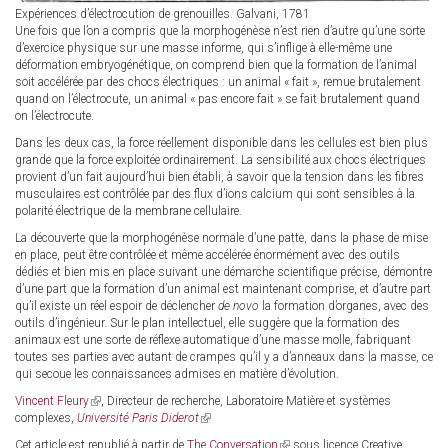
Expériences d’électrocution de grenouilles.
Galvani, 1781
Une fois que l’on a compris que la morphogénèse n’est rien d’autre qu’une sorte
d’exercice physique sur une masse informe, qui s’inflige à elle-même une
déformation embryogénétique, on comprend bien que la formation de l’animal
soit accélérée par des chocs électriques : un animal « fait », remue brutalement
quand on l’électrocute, un animal « pas encore fait » se fait brutalement quand
on l’électrocute.
Dans les deux cas, la force réellement disponible dans les cellules est bien plus
grande que la force exploitée ordinairement. La sensibilité aux chocs électriques
provient d’un fait aujourd’hui bien établi, à savoir que la tension dans les fibres
musculaires est contrôlée par des flux d’ions calcium qui sont sensibles à la
polarité électrique de la membrane cellulaire.
La découverte que la morphogénèse normale d’une patte, dans la phase de mise
en place, peut être contrôlée et même accélérée énormément avec des outils
dédiés et bien mis en place suivant une démarche scientifique précise, démontre
d’une part que la formation d’un animal est maintenant comprise, et d’autre part
qu’il existe un réel espoir de déclencher
de novo
la formation d’organes, avec des
outils d’ingénieur. Sur le plan intellectuel, elle suggère que la formation des
animaux est une sorte de réflexe automatique d’une masse molle, fabriquant
toutes ses parties avec autant de crampes qu’il y a d’anneaux dans la masse, ce
qui secoue les connaissances admises en matière d’évolution.
Vincent Fleury
(link
, Directeur de recherche, Laboratoire Matière et systèmes
complexes,
Université Paris Diderot
is
(link
external)
is
Cet article est republié à partir de
The Conversation
(link
sous licence Creative