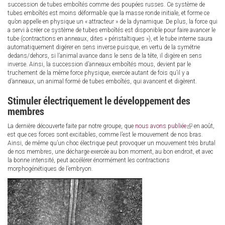
succession de tubes emboîtés comme des poupées russes. Ce système de
tubes emboîtés est moins déformable que la masse ronde initiale, et forme ce
qu’on appelle en physique un « attracteur » de la dynamique. De plus, la force qui
a servi à créer ce système de tubes emboîtés est disponible pour faire avancer le
tube (contractions en anneaux, dites « péristaltiques »), et le tube interne saura
automatiquement digérer en sens inverse puisque, en vertu de la symétrie
dedans/dehors, si l’animal avance dans le sens de la tête, il digère en sens
inverse. Ainsi, la succession d’anneaux emboîtés mous, devient par le
truchement de la même force physique, exercée autant de fois qu’il y a
d’anneaux, un animal formé de tubes emboîtés, qui avancent et digèrent.
Stimuler électriquement le développement des
membres
La dernière découverte faite par notre groupe, que
nous avons publiée
(link
en août,
est que ces forces sont excitables, comme l’est le mouvement de nos bras.
is
Ainsi, de même qu’un choc électrique peut provoquer un mouvement très brutal
external)
de nos membres, une décharge exercée au bon moment, au bon endroit, et avec
la bonne intensité, peut accélérer énormément les contractions
morphogénétiques de l’embryon.