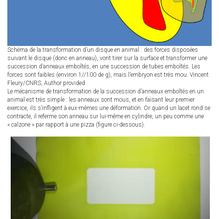
Schéma de la transformation d’un disque en animal : des forces disposées
suivant le disque (donc en anneau), vont tirer sur la surface et transformer une
succession d’anneaux emboîtés, en une succession de tubes emboîtés. Les
forces sont faibles (environ 1//100 de g), mais l’embryon est très mou.
Vincent
Fleury/CNRS
,
Author provided
Le mécanisme de transformation de la succession d’anneaux emboîtés en un
animal est très simple : les anneaux sont mous, et en faisant leur premier
exercice, ils s’infligent à eux-mêmes une déformation. Or quand un lacet rond se
contracte, il referme son anneau sur lui-même en cylindre, un peu comme une
« calzone » par rapport à une pizza (figure ci-dessous).