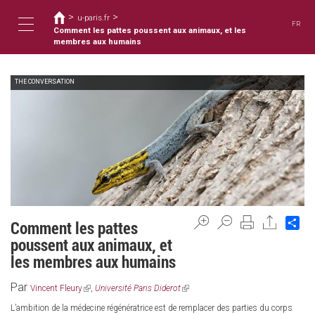
您
移
>
>
至
u-paris.fr
在
FR
主
Comment les pattes poussent aux animaux, et les
這
Toggle
內
membres aux humains
裡
容
THE CONVERSATION
navigation
Sh
Comment les pattes
poussent aux animaux, et
les membres aux humains
Par
(link
(link
Vincent Fleury
,
Université Paris Diderot
is
is
L’ambition de la médecine régénératrice est de remplacer des parties du corps
external)
external)