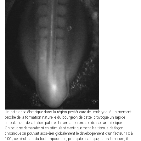
Un petit choc électrique dans la région postérieure de l’embryon, à un moment
proche de la formation naturelle du bourgeon de patte, provoque un rapide
enroulement de la future patte et la formation brutale du sac amniotique.
On peut se demander si en stimulant électriquement les tissus de façon
chronique on pouvait accélérer globalement le développement d’un facteur 10 à
100 ; ce n’est pas du tout impossible, puisqu’on sait que, dans la nature, il