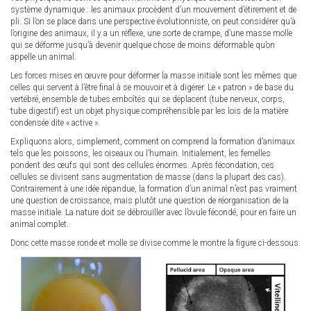
système dynamique : les animaux procèdent d’un mouvement d’étirement et de
pli. Si l’on se place dans une perspective évolutionniste, on peut considérer qu’à
l’origine des animaux, il y a un réflexe, une sorte de crampe, d’une masse molle
qui se déforme jusqu’à devenir quelque chose de moins déformable qu’on
appelle un animal.
Les forces mises en œuvre pour déformer la masse initiale sont les mêmes que
celles qui servent à l’être final à se mouvoir et à digérer. Le « patron » de base du
vertébré, ensemble de tubes emboîtés qui se déplacent (tube nerveux, corps,
tube digestif) est un objet physique compréhensible par les lois de la matière
condensée dite « active ».
Expliquons alors, simplement, comment on comprend la formation d’animaux
tels que les poissons, les oiseaux ou l’humain. Initialement, les femelles
pondent des œufs qui sont des cellules énormes. Après fécondation, ces
cellules se divisent sans augmentation de masse (dans la plupart des cas).
Contrairement à une idée répandue, la formation d’un animal n’est pas vraiment
une question de croissance, mais plutôt une question de réorganisation de la
masse initiale. La nature doit se débrouiller avec l’ovule fécondé, pour en faire un
animal complet.
Donc cette masse ronde et molle se divise comme le montre la figure ci-dessous.