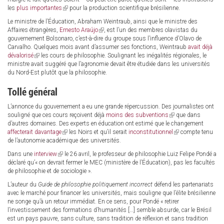
les
plus importantes
(link
pour la production scientifique brésilienne.
is
Le ministre de l’Éducation, Abraham Weintraub, ainsi que le ministre des
external)
Affaires étrangères,
Ernesto Araújo
(link
, est l’un des membres olavistas du
gouvernement Bolsonaro, c’est-à-dire du groupe sous l’influence d’Olavo de
is
Carvalho. Quelques mois avant d’assumer ses fonctions, Weintraub
external)
avait déjà
dévalorisé
(link
les cours de philosophie. Soulignant les inégalités régionales, le
ministre avait suggéré que l’agronomie devait être étudiée dans les universités
is
du Nord-Est plutôt que la philosophie.
external)
Tollé général
L’annonce du gouvernement a eu une grande répercussion. Des journalistes ont
souligné que ces cours reçoivent déjà
moins des subventions
(link
que dans
d’autres domaines. Des experts en éducation ont estimé que le changement
is
affecterait davantage
(link
les Noirs et qu’il serait
inconstitutionnel
external)
(link
compte tenu
de l’autonomie académique des universités.
is
is
external)
external)
Dans une
interview
(link
le 26 avril, le professeur de philosophie Luiz Felipe Pondé a
déclaré qu’« on devrait fermer le MEC (ministère de l’Éducation), pas les facultés
is
de philosophie et de sociologie ».
external)
L’auteur du
Guide de philosophie politiquement incorrect
défend les partenariats
avec le marché pour financer les universités, mais souligne que l’élite brésilienne
ne songe qu’à un retour immédiat. En ce sens, pour Pondé « retirer
l’investissement des formations d’humanités […] semble absurde, car le Brésil
est un pays pauvre, sans culture, sans tradition de réflexion et sans tradition