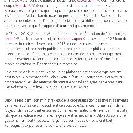
animaux. Autoriser les enfants à fréquenter les
is
écoles de tir
(link
. Commémorer le
coup d’État de 1964
(link
qui a inauguré une dictature de 21 ans au Brésil.
external)
is
Menacer les enseignants qui critiquent le gouvernement ou qualifier d’imbéciles
is
external)
les étudiants. Voilà le ton du nouveau président du Brésil, Jair Bolsonaro. Les
external)
attaques récentes contre l’histoire, la sociologie et la philosophie sont en parfaite
harmonie avec ce que l’on appelle déjà un anti-gouvernement.
Le 25 avril 2019, Abraham Weintraub, ministre de l’Éducation de Bolsonaro,
a
déclaré
(link
que le gouvernement,
à l’instar du Japon
(link
qui avait fermé 26 facs de
sciences humaines et sociales en 2015, étude des moyens de retirer
is
is
particulièrement des fonds publics des départements de philosophie et de
external)
external)
sociologie. Objectif : tourner ces ressources vers des domaines qui génèrent
plus de revenus aux contribuables, tels que les formations d’infirmiers, la
médecine vétérinaire, l’ingénierie ou la médecine.
En outre, selon le ministre, les cours de philosophie et de sociologie seraient
destinés aux personnes très riches, voire à l’élite, qui peuvant étudier avec leur
propre argent. Les déclarations du ministre ont été appuyées par le président
Jair Bolsonaro lui-même, un jour plus tard sur Twitter.
Selon le président, son ministre « étudie la décentralisation des investissements
dans les facultés de philosophie et de sociologie (sciences humaines) » dans
l’objectif de « se concentrer sur les domaines générateurs de revenus immédiats,
tels que la médecine vétérinaire, l’ingénierie et la médecine ». Selon Bolsonaro, le
gouvernement doit « respecter l’argent du contribuable », et, avant tout,
« enseigner aux jeunes à lire, écrire, faire des comptes ».