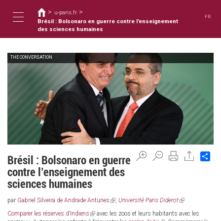
您
移
>
>
至
u-paris.fr
在
FR
主
Brésil : Bolsonaro en guerre contre l’enseignement
這
Toggle
內
des sciences humaines
裡
容
THE CONVERSATION
navigation
Sh
Brésil : Bolsonaro en guerre
contre l’enseignement des
sciences humaines
par
Gabriel Silveira de Andrade Antunes
(link
,
Université Paris Diderot
(link
is
is
Comparer les réserves d’Indiens
(link
avec les zoos et leurs habitants avec les
external)
external)