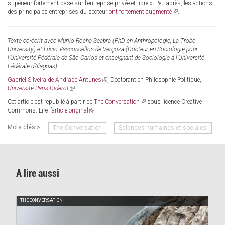
supérieur fortement basé sur l’entreprise privée et libre ». Peu après, les actions
des principales entreprises du secteur
ont fortement augmenté
(link
.
is
external)
Texte co-écrit avec Murilo Rocha Seabra (PhD en Anthropologie, La Trobe
University) et Lúcio Vasconcellos de Verçoza (Docteur en Sociologie pour
l’Université Fédérale de São Carlos et enseignant de Sociologie à l’Université
Fédérale d’Alagoas).
Gabriel Silveira de Andrade Antunes
(link
, Doctorant en Philosophie Politique,
Université Paris Diderot
(link
is
is
external)
Cet article est republié à partir de
The Conversation
(link
sous licence Creative
external)
Commons. Lire l’
article original
(link
.
is
is
external)
Mots clés >
The Conversation
Sciences humaines et sociales
external)
A lire aussi
THE CONVERSATION