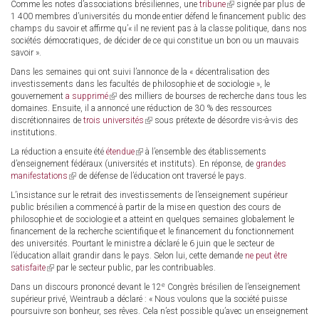
Comme les notes d’associations brésiliennes, une
tribune
(link
signée par plus de
1 400 membres d’universités du monde entier défend le financement public des
is
champs du savoir et affirme qu’« il ne revient pas à la classe politique, dans nos
external)
sociétés démocratiques, de décider de ce qui constitue un bon ou un mauvais
savoir ».
Dans les semaines qui ont suivi l’annonce de la « décentralisation des
investissements dans les facultés de philosophie et de sociologie », le
gouvernement
a supprimé
(link
des milliers de bourses de recherche dans tous les
domaines. Ensuite, il a annoncé une réduction de 30 % des ressources
is
discrétionnaires de
trois universités
external)
(link
sous prétexte de désordre vis-à-vis des
institutions.
is
external)
La réduction a ensuite été
étendue
(link
à l’ensemble des établissements
d’enseignement fédéraux (universités et instituts). En réponse, de
is
grandes
manifestations
(link
de défense de l’éducation ont traversé le pays.
external)
is
L’insistance sur le retrait des investissements de l’enseignement supérieur
external)
public brésilien a commencé à partir de la mise en question des cours de
philosophie et de sociologie et a atteint en quelques semaines globalement le
financement de la recherche scientifique et le financement du fonctionnement
des universités. Pourtant le ministre a déclaré le 6 juin que le secteur de
l’éducation allait grandir dans le pays. Selon lui, cette demande
ne peut être
satisfaite
(link
par le secteur public, par les contribuables.
is
e
Dans un discours prononcé devant le 12
Congrès brésilien de l’enseignement
external)
supérieur privé, Weintraub a déclaré : « Nous voulons que la société puisse
poursuivre son bonheur, ses rêves. Cela n’est possible qu’avec un enseignement