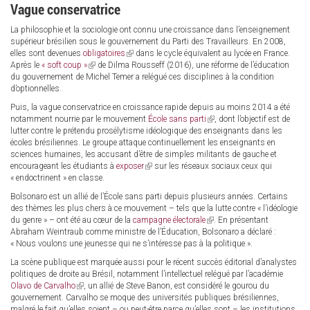
Vague conservatrice
La philosophie et la sociologie ont connu une croissance dans l’enseignement
supérieur brésilien sous le gouvernement du Parti des Travailleurs. En 2008,
elles sont devenues
obligatoires
(link
dans le cycle équivalent au lycée en France.
Après le
« soft coup »
(link
de Dilma Rousseff (2016), une réforme de l’éducation
is
du gouvernement de Michel Temer a relégué ces disciplines à la condition
is
external)
d’optionnelles.
external)
Puis, la vague conservatrice en croissance rapide depuis au moins 2014 a été
notamment nourrie par le mouvement
École sans parti
(link
, dont l’objectif est de
lutter contre le prétendu prosélytisme idéologique des enseignants dans les
is
écoles brésiliennes. Le groupe attaque continuellement les enseignants en
external)
sciences humaines, les accusant d’être de simples militants de gauche et
encourageant les étudiants à
exposer
(link
sur les réseaux sociaux ceux qui
« endoctrinent » en classe.
is
external)
Bolsonaro est un allié de l’École sans parti depuis plusieurs années. Certains
des thèmes les plus chers à ce mouvement – tels que la lutte contre « l’idéologie
du genre » – ont été au cœur de la
campagne électorale
(link
. En présentant
Abraham Weintraub comme ministre de l’Éducation, Bolsonaro a déclaré :
is
« Nous voulons une jeunesse qui ne s’intéresse pas à la politique ».
external)
La scène publique est marquée aussi pour le récent succès éditorial d’analystes
politiques de droite au Brésil, notamment l’intellectuel relégué par l’académie
Olavo de Carvalho
(link
, un allié de Steve Banon, est considéré le gourou du
gouvernement. Carvalho se moque des universités publiques brésiliennes,
is
malgré le fait qu’elles soient – ou peut-être parce qu’elles sont – les institutions
external)