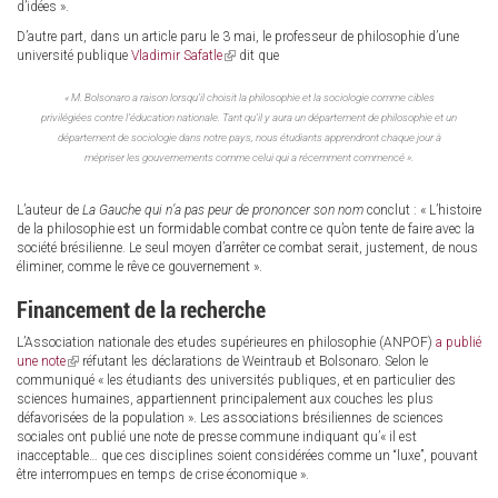
d’idées ».
D’autre part, dans un article paru le 3 mai, le professeur de philosophie d’une
université publique
Vladimir Safatle
(link
dit que
is
external)
« M. Bolsonaro a raison lorsqu’il choisit la philosophie et la sociologie comme cibles
privilégiées contre l’éducation nationale. Tant qu’il y aura un département de philosophie et un
département de sociologie dans notre pays, nous étudiants apprendront chaque jour à
mépriser les gouvernements comme celui qui a récemment commencé ».
L’auteur de
La Gauche qui n’a pas peur de prononcer son nom
conclut : « L’histoire
de la philosophie est un formidable combat contre ce qu’on tente de faire avec la
société brésilienne. Le seul moyen d’arrêter ce combat serait, justement, de nous
éliminer, comme le rêve ce gouvernement ».
Financement de la recherche
L’Association nationale des etudes supérieures en philosophie (ANPOF)
a publié
une note
(link
réfutant les déclarations de Weintraub et Bolsonaro. Selon le
communiqué « les étudiants des universités publiques, et en particulier des
is
sciences humaines, appartiennent principalement aux couches les plus
external)
défavorisées de la population ». Les associations brésiliennes de sciences
sociales ont publié une note de presse commune indiquant qu’« il est
inacceptable… que ces disciplines soient considérées comme un “luxe”, pouvant
être interrompues en temps de crise économique ».