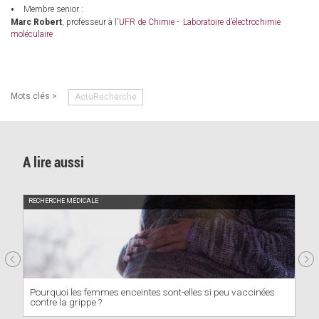
Membre senior :
Marc Robert
, professeur à l'
UFR de Chimie
-
Laboratoire d’électrochimie
moléculaire
Mots clés >
ActuRecherche
A lire aussi
RECHERCHE MÉDICALE
Pourquoi les femmes enceintes sont-elles si peu vaccinées
contre la grippe ?