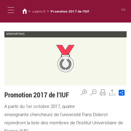
您
移
至
在
FR
>
>
u-paris.fr
Promotion 2017 de l'IUF
主
這
Toggle
內
裡
容
NOMINATIONS
navigation
Sh
Promotion 2017 de l'IUF
A partir du 1er octobre 2017, quatre
enseignants chercheurs de l'université Paris Diderot
rejoindront la liste des membres de l'Institut Universitaire de