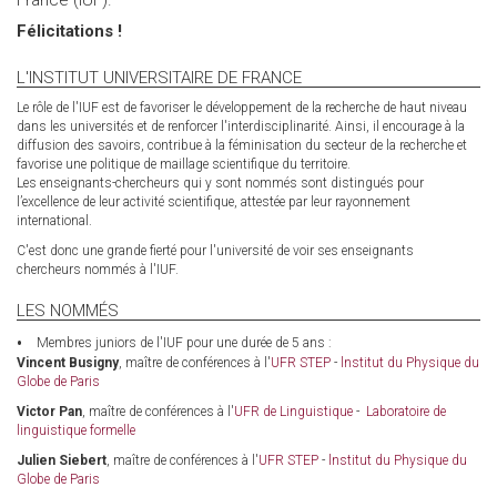
France (IUF).
Félicitations !
L'INSTITUT UNIVERSITAIRE DE FRANCE
Le rôle de l'IUF est de favoriser le développement de la recherche de haut niveau
dans les universités et de renforcer l'interdisciplinarité. Ainsi, il encourage à la
diffusion des savoirs, contribue à la féminisation du secteur de la recherche et
favorise une politique de maillage scientifique du territoire.
Les enseignants-chercheurs qui y sont nommés sont distingués pour
l’excellence de leur activité scientifique, attestée par leur rayonnement
international.
C'est donc une grande fierté pour l'université de voir ses enseignants
chercheurs nommés à l'IUF.
LES NOMMÉS
Membres juniors de l'IUF pour une durée de 5 ans :
Vincent Busigny
, maître de conférences à l'
UFR STEP
-
lnstitut du Physique du
Globe de Paris
Victor Pan
, maître de conférences à l'
UFR de Linguistique
-
Laboratoire de
linguistique formelle
Julien Siebert
, maître de conférences à l'
UFR STEP
-
lnstitut du Physique du
Globe de Paris