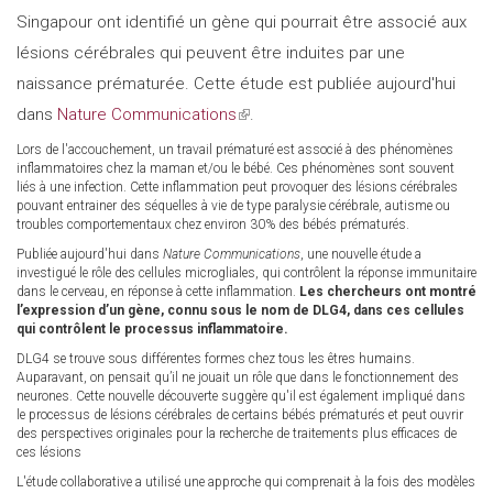
Singapour ont identifié un gène qui pourrait être associé aux
is
external)
is
lésions cérébrales qui peuvent être induites par une
external)
externa
naissance prématurée. Cette étude est publiée aujourd'hui
dans
Nature Communications
(link
.
is
Lors de l'accouchement, un travail prématuré est associé à des phénomènes
inflammatoires chez la maman et/ou le bébé. Ces phénomènes sont souvent
external)
liés à une infection. Cette inflammation peut provoquer des lésions cérébrales
pouvant entrainer des séquelles à vie de type paralysie cérébrale, autisme ou
troubles comportementaux chez environ 30% des bébés prématurés.
Publiée aujourd'hui dans
Nature Communications
, une nouvelle étude a
investigué le rôle des cellules microgliales, qui contrôlent la réponse immunitaire
dans le cerveau, en réponse à cette inflammation.
Les chercheurs ont montré
l’expression d’un gène, connu sous le nom de DLG4, dans ces cellules
qui contrôlent le processus inflammatoire.
DLG4 se trouve sous différentes formes chez tous les êtres humains.
Auparavant, on pensait qu’il ne jouait un rôle que dans le fonctionnement des
neurones. Cette nouvelle découverte suggère qu'il est également impliqué dans
le processus de lésions cérébrales de certains bébés prématurés et peut ouvrir
des perspectives originales pour la recherche de traitements plus efficaces de
ces lésions
L'étude collaborative a utilisé une approche qui comprenait à la fois des modèles