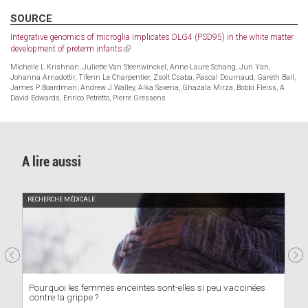
sends
e-
SOURCE
mail)
Integrative genomics of microglia implicates DLG4 (PSD95) in the white matter
development of preterm infants
(link
is
Michelle L Krishnan, Juliette Van Steenwinckel, Anne-Laure Schang, Jun Yan,
external)
Johanna Arnadottir, Tifenn Le Charpentier, Zsolt Csaba, Pascal Dournaud, Gareth Ball,
James P Boardman, Andrew J Walley, Alka Saxena, Ghazala Mirza, Bobbi Fleiss, A
David Edwards, Enrico Petretto, Pierre Gressens
A lire aussi
RECHERCHE MÉDICALE
Pourquoi les femmes enceintes sont-elles si peu vaccinées
contre la grippe ?