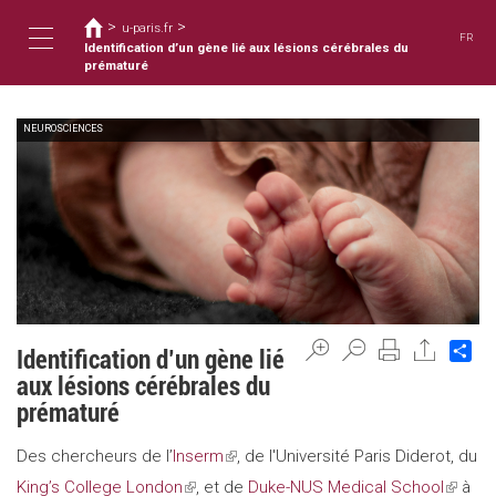
您
移
>
>
至
u-paris.fr
在
FR
主
Identification d’un gène lié aux lésions cérébrales du
這
Toggle
內
prématuré
裡
容
NEUROSCIENCES
navigation
Sh
Identification d’un gène lié
aux lésions cérébrales du
prématuré
Des chercheurs de l’
Inserm
(link
, de l'Université Paris Diderot, du
King’s College London
(link
, et de
is
Duke-NUS Medical School
(link
à