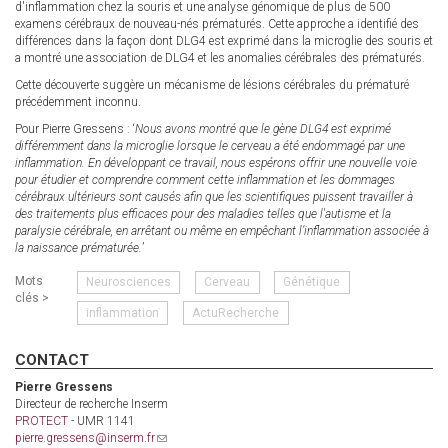
d'inflammation chez la souris et une analyse génomique de plus de 500
examens cérébraux de nouveau-nés prématurés. Cette approche a identifié des
différences dans la façon dont DLG4 est exprimé dans la microglie des souris et
a montré une association de DLG4 et les anomalies cérébrales des prématurés.
Cette découverte suggère un mécanisme de lésions cérébrales du prématuré
précédemment inconnu.
Pour Pierre Gressens : ‘
Nous avons montré que le gène DLG4 est exprimé
différemment dans la microglie lorsque le cerveau a été endommagé par une
inflammation. En développant ce travail, nous espérons offrir une nouvelle voie
pour étudier et comprendre comment cette inflammation et les dommages
cérébraux ultérieurs sont causés afin que les scientifiques puissent travailler à
des traitements plus efficaces pour des maladies telles que l'autisme et la
paralysie cérébrale, en arrêtant ou même en empêchant l’inflammation associée à
la naissance prématurée.
’
Mots
Neurosciences
Cerveau
Génétique
clés >
inflammation
ActuRecherche
CONTACT
Pierre Gressens
Directeur de recherche Inserm
PROTECT
- UMR 1141
pierre.gressens@inserm.fr
(link