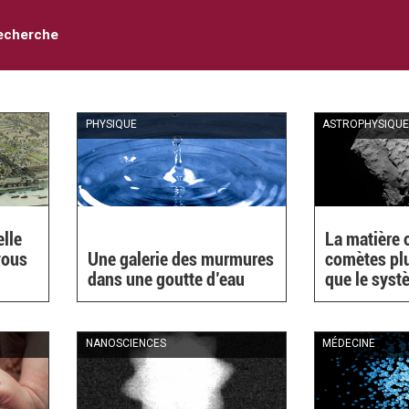
echerche
PHYSIQUE
ASTROPHYSIQU
elle
La matière 
vous
Une galerie des murmures
comètes pl
dans une goutte d’eau
que le syst
NANOSCIENCES
MÉDECINE