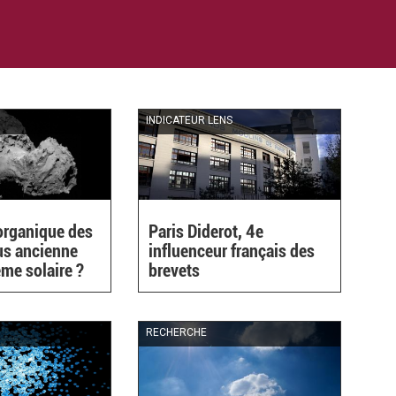
E
INDICATEUR LENS
organique des
Paris Diderot, 4e
us ancienne
influenceur français des
ème solaire ?
brevets
RECHERCHE