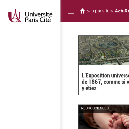
您
移
至
在
>
>
u-paris.fr
ActuR
Toggle
主
這
內
裡
容
navigation
L’Exposition univers
de 1867, comme si 
y étiez
NEUROSCIENCES