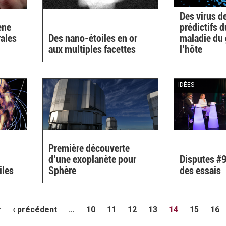
Des virus de
ène
prédictifs d
rales
Des nano-étoiles en or
maladie du 
aux multiples facettes
l’hôte
IDÉES
Première découverte
d’une exoplanète pour
Disputes #9 
iles
Sphère
des essais
r
‹ précédent
…
10
11
12
13
14
15
16