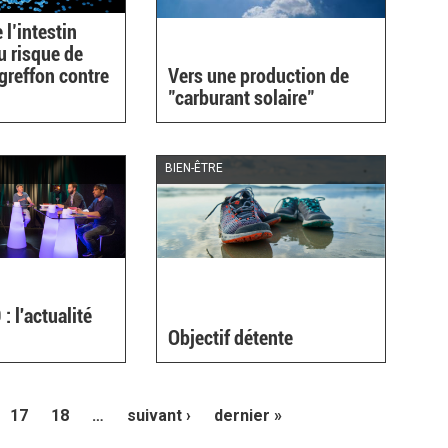
 l’intestin
u risque de
greffon contre
Vers une production de
"carburant solaire"
BIEN-ÊTRE
: l'actualité
Objectif détente
17
18
…
suivant ›
dernier »