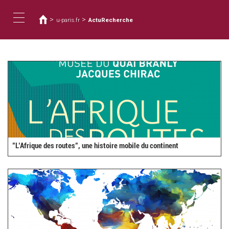
您
移
至
在
>
>
u-paris.fr
ActuRecherche
主
這
Toggle
內
裡
容
navigation
"L’Afrique des routes", une histoire mobile du continent