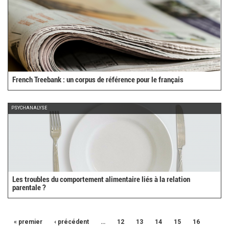
French Treebank : un corpus de référence pour le français
PSYCHANALYSE
Les troubles du comportement alimentaire liés à la relation
parentale ?
« premier
‹ précédent
…
12
13
14
15
16