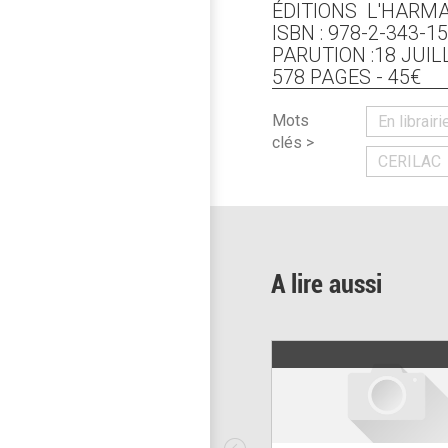
ÉDITIONS L'HARM
ISBN : 978-2-343-1
PARUTION :18 JUIL
578 PAGES - 45€
Mots
En librairi
clés >
CERILAC
A lire aussi