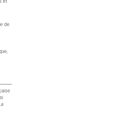
s et
re de
que,
nçaise
si
La