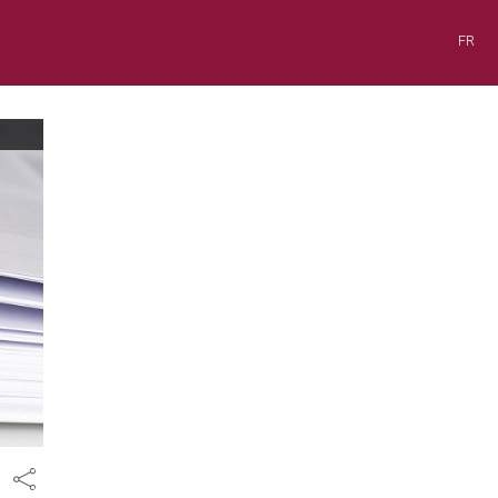
FR
Share