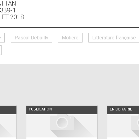
ATTAN
IS
5339-1
EXTERNAL)
LET 2018
e
Pascal Debailly
Molière
Littérature française
PUBLICATION
EN LIBRAIRIE