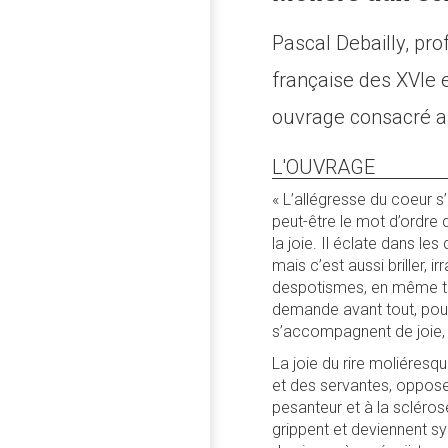
Pascal Debailly, pro
française des XVIe e
ouvrage consacré au 
L'OUVRAGE
« L’allégresse du coeur s
peut-être le mot d’ordre q
la joie. Il éclate dans le
mais c’est aussi briller, i
despotismes, en même tem
demande avant tout, pour 
s’accompagnent de joie, d
La joie du rire moliéresqu
et des servantes, oppose 
pesanteur et à la scléros
grippent et deviennent sy