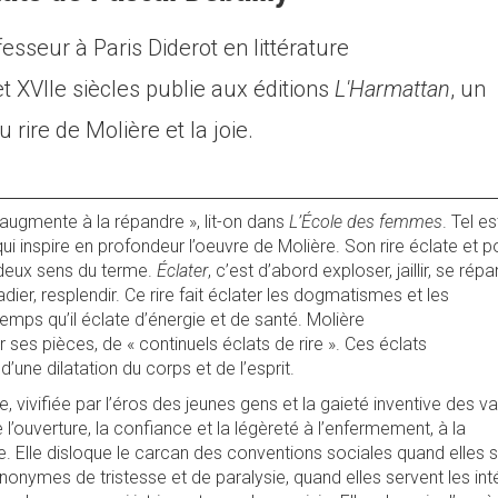
fesseur à Paris Diderot en littérature
t XVIIe siècles publie aux éditions
L'Harmattan
, un
rire de Molière et la joie.
’augmente à la répandre », lit-on dans
L’École des femmes
. Tel es
ui inspire en profondeur l’oeuvre de Molière. Son rire éclate et p
s deux sens du terme.
Éclater
, c’est d’abord exploser, jaillir, se rép
rradier, resplendir. Ce rire fait éclater les dogmatismes et les
ps qu’il éclate d’énergie et de santé. Molière
ses pièces, de « continuels éclats de rire ». Ces éclats
’une dilatation du corps et de l’esprit.
e, vivifiée par l’éros des jeunes gens et la gaieté inventive des va
l’ouverture, la confiance et la légèreté à l’enfermement, à la
e. Elle disloque le carcan des conventions sociales quand elles 
nonymes de tristesse et de paralysie, quand elles servent les int