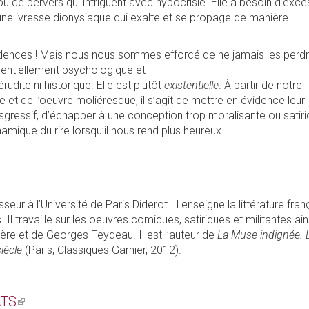
u de pervers qui intriguent avec hypocrisie. Elle a besoin d’excè
 une ivresse dionysiaque qui exalte et se propage de manière
idences ! Mais nous nous sommes efforcé de ne jamais les perd
entiellement psychologique et
rudite ni historique. Elle est plutôt
existentielle
. À partir de notre
e et de l’oeuvre moliéresque, il s’agit de mettre en évidence leur
sgressif, d’échapper à une conception trop moralisante ou satiri
amique du rire lorsqu’il nous rend plus heureux.
seur à l’Université de Paris Diderot. Il enseigne la littérature fra
 Il travaille sur les oeuvres comiques, satiriques et militantes ain
ière et de Georges Feydeau. Il est l’auteur de
La Muse indignée. 
iècle
(Paris, Classiques Garnier, 2012).
ATS
(LINK