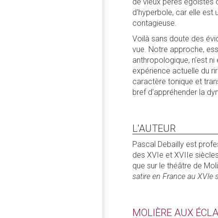
de vieux pères égoïstes o
d’hyperbole, car elle est
contagieuse.
Voilà sans doute des év
vue. Notre approche, ess
anthropologique, n’est ni é
expérience actuelle du rir
caractère tonique et tran
bref d’appréhender la dyn
L'AUTEUR
Pascal Debailly est profes
des XVIe et XVIIe siècles.
que sur le théâtre de Mol
satire en France au XVIe s
MOLIÈRE AUX ÉCL