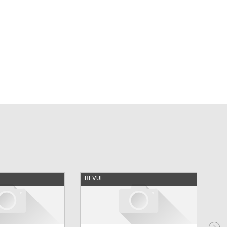
REVUE
EN 
Di