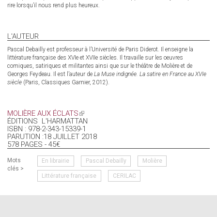
rire lorsqu’il nous rend plus heureux.
L'AUTEUR
Pascal Debailly est professeur à l’Université de Paris Diderot. Il enseigne la
littérature française des XVIe et XVIIe siècles. Il travaille sur les oeuvres
comiques, satiriques et militantes ainsi que sur le théâtre de Molière et de
Georges Feydeau. Il est l’auteur de
La Muse indignée. La satire en France au XVIe
siècle
(Paris, Classiques Garnier, 2012).
MOLIÈRE AUX ÉCLATS
(LINK
ÉDITIONS L'HARMATTAN
IS
ISBN : 978-2-343-15339-1
EXTERNAL)
PARUTION :18 JUILLET 2018
578 PAGES - 45€
Mots
En librairie
Pascal Debailly
Molière
clés >
Littérature française
CERILAC