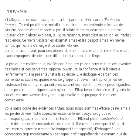
L'OUVRAGE
« L’allégresse du coeur s’augmente à la répandre », lit-on dans
L’École des
femmes
. Tel est peut-être le mot d’ordre qui inspire en profondeur l’oeuvre de
Molière. Son rire éclate et porte la joie. Il éclate dans les deux sens du terme.
Éclater
, c’est d’abord exploser, jaillir, se répandre, mais c’est aussi briller, irradier,
resplendir. Ce rire fait éclater les dogmatismes et les despotismes, en même
temps qu’il éclate d’énergie et de santé. Molière
demande avant tout, pour ses pièces, de « continuels éclats de rire ». Ces éclats
s’accompagnent de joie, d’une dilatation du corps et de l’esprit.
La joie du rire moliéresque, vivifiée par l’éros des jeunes gens et la gaieté inventive
des valets et des servantes, oppose l’ouverture, la confiance et la légèreté à
l’enfermement, à la pesanteur et à la sclérose. Elle disloque le carcan des
conventions sociales quand elles se grippent et deviennent synonymes de
tristesse et de paralysie, quand elles servent les intérêts de vieux pères égoïstes
ou de pervers qui intriguent avec hypocrisie. Elle a besoin d’excès et d’hyperbole,
car elle est une ivresse dionysiaque qui exalte et se propage de manière
contagieuse.
Voilà sans doute des évidences ! Mais nous nous sommes efforcé de ne jamais
les perdre de vue. Notre approche, essentiellement psychologique et
anthropologique, n’est ni érudite ni historique. Elle est plutôt
existentielle
. À
partir de notre expérience actuelle du rire et de l’oeuvre moliéresque, il s’agit de
mettre en évidence leur caractère tonique et transgressif, d’échapper à une
conception trop moralisante ou satirique, bref d’appréhender la dynamique du