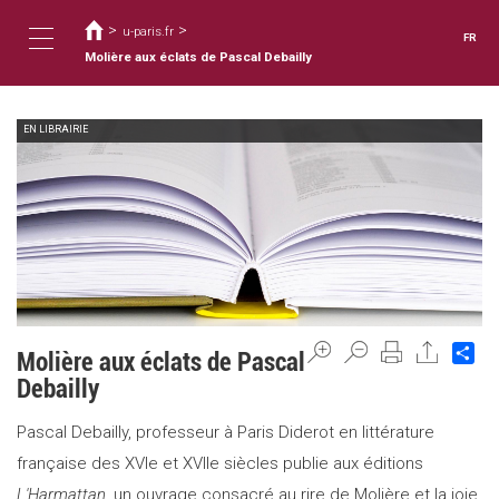
Vous
Aller
au
>
>
êtes
u-paris.fr
FR
contenu
ici
Molière aux éclats de Pascal Debailly
Toggle
principal
EN LIBRAIRIE
navigation
Sh
Molière aux éclats de Pascal
Debailly
Pascal Debailly, professeur à Paris Diderot en littérature
française des XVIe et XVIIe siècles publie aux éditions
L'Harmattan
, un ouvrage consacré au rire de Molière et la joie.