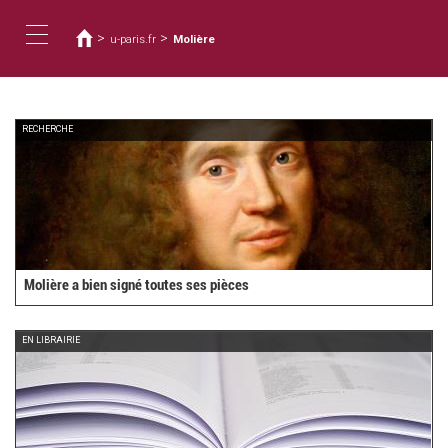
Vous
Aller
au
êtes
>
>
u-paris.fr
Molière
contenu
ici
Toggle
principal
navigation
RECHERCHE
Molière a bien signé toutes ses pièces
EN LIBRAIRIE