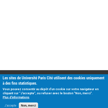
PRATIQUE
Les sites de Université Paris Cité utilisent des cookies uniquement
Plan d'accès
à des fins statistiques.
Intranet
Mentions légales
Vous pouvez consentir au dépôt d'un cookie sur votre navigateur en
Données personnelles
cliquant sur "J'accepte", ou refuser avec le bouton "Non, merci".
Plus d'informations
J'accepte
Non, merci