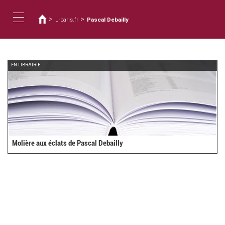
Vous
Aller
au
êtes
>
>
u-paris.fr
Pascal Debailly
contenu
ici
Toggle
principal
navigation
EN LIBRAIRIE
Molière aux éclats de Pascal Debailly