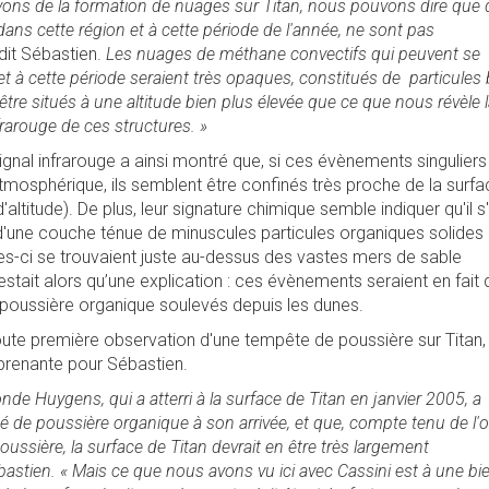
vons de la formation de nuages sur Titan, nous pouvons dire que 
ans cette région et à cette période de l'année, ne sont pas
dit Sébastien.
Les nuages de méthane convectifs qui peuvent se
et à cette période seraient très opaques, constitués de particules 
être situés à une altitude bien plus élevée que ce que nous révèle 
frarouge de ces structures. »
ignal infrarouge a ainsi montré que, si ces évènements singuliers
tmosphérique, ils semblent être confinés très proche de la surfa
altitude). De plus, leur signature chimique semble indiquer qu'il s'
'une couche ténue de minuscules particules organiques solides
-ci se trouvaient juste au-dessus des vastes mers de sable
restait alors qu’une explication : ces évènements seraient en fait 
poussière organique soulevés depuis les dunes.
 toute première observation d'une tempête de poussière sur Titan,
prenante pour Sébastien.
de Huygens, qui a atterri à la surface de Titan en janvier 2005, a
é de poussière organique à son arrivée, et que, compte tenu de l'o
ussière, la surface de Titan devrait en être très largement
bastien. « Mais ce que nous avons vu ici avec Cassini est à une bi