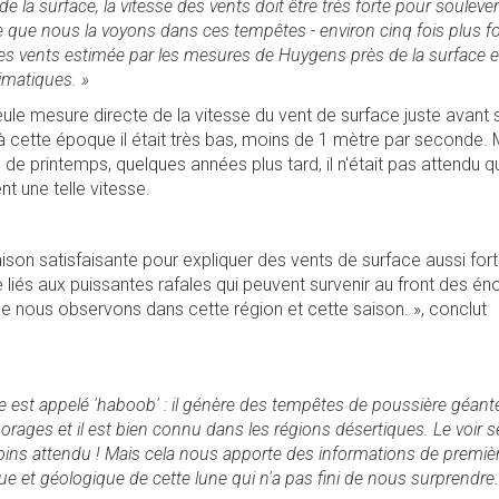
de la surface, la vitesse des vents doit être très forte pour souleve
le que nous la voyons dans ces tempêtes - environ cinq fois plus fo
es vents estimée par les mesures de Huygens près de la surface e
imatiques. »
eule mesure directe de la vitesse du vent de surface juste avant
t à cette époque il était très bas, moins de 1 mètre par seconde
e printemps, quelques années plus tard, il n'était pas attendu q
nt une telle vitesse.
 raison satisfaisante pour expliquer des vents de surface aussi fort
tre liés aux puissantes rafales qui peuvent survenir au front des é
nous observons dans cette région et cette saison. », conclut
 est appelé 'haboob' : il génère des tempêtes de poussière géant
 orages et il est bien connu dans les régions désertiques. Le voir s
moins attendu ! Mais cela nous apporte des informations de premiè
ique et géologique de cette lune qui n'a pas fini de nous surprendre.