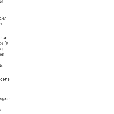
de
bien
la
 sont
ce (à
agit
 en
de
 cette
rigine
en