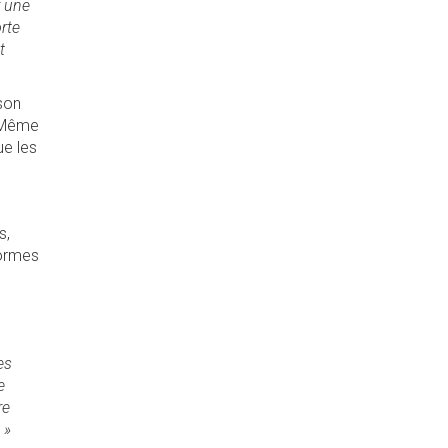
r une
rte
t
 son
. Même
ue les
s,
normes
es
e
re
 »