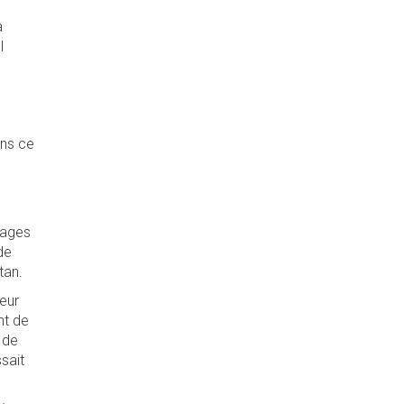
a
l
ans ce
nuages
de
tan.
teur
nt de
 de
sait