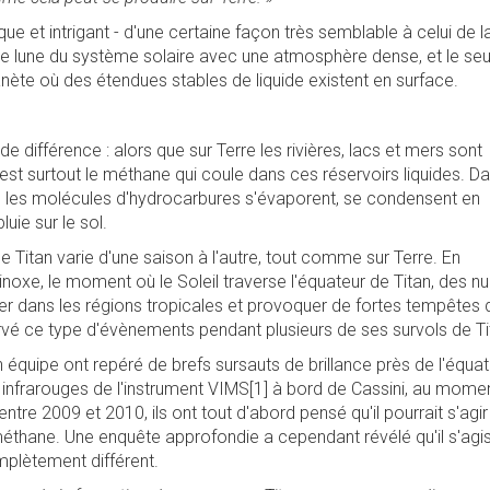
ue et intrigant - d'une certaine façon très semblable à celui de l
seule lune du système solaire avec une atmosphère dense, et le seu
nète où des étendues stables de liquide existent en surface.
e différence : alors que sur Terre les rivières, lacs et mers sont
c'est surtout le méthane qui coule dans ces réservoirs liquides. D
 les molécules d'hydrocarbures s'évaporent, se condensent en
uie sur le sol.
 Titan varie d'une saison à l'autre, tout comme sur Terre. En
quinoxe, le moment où le Soleil traverse l'équateur de Titan, des 
r dans les régions tropicales et provoquer de fortes tempêtes 
vé ce type d'évènements pendant plusieurs de ses survols de Ti
équipe ont repéré de brefs sursauts de brillance près de l'équa
 infrarouges de l'instrument VIMS[1] à bord de Cassini, au mome
ntre 2009 et 2010, ils ont tout d'abord pensé qu'il pourrait s'agir
hane. Une enquête approfondie a cependant révélé qu'il s'agis
plètement différent.