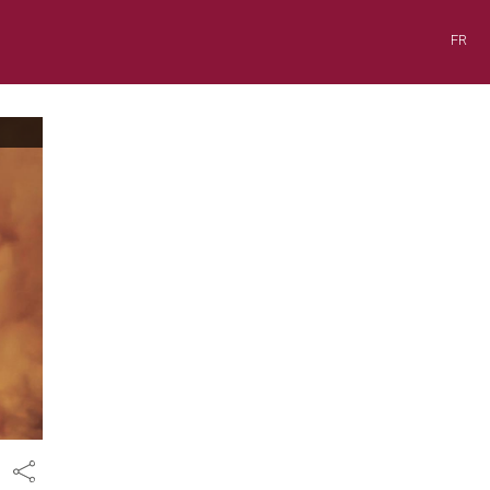
FR
Share