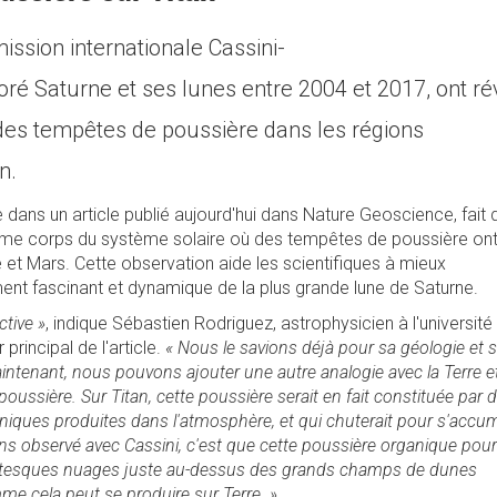
ission internationale Cassini-
oré Saturne et ses lunes entre 2004 et 2017, ont ré
des tempêtes de poussière dans les régions
n.
 dans un article publié aujourd'hui dans Nature Geoscience, fait 
ième corps du système solaire où des tempêtes de poussière ont
 et Mars. Cette observation aide les scientifiques à mieux
nt fascinant et dynamique de la plus grande lune de Saturne.
ctive »
, indique Sébastien Rodriguez, astrophysicien à l'université
principal de l'article.
« Nous le savions déjà pour sa géologie et 
intenant, nous pouvons ajouter une autre analogie avec la Terre e
 poussière. Sur Titan, cette poussière serait en fait constituée par 
aniques produites dans l'atmosphère, et qui chuterait pour s'accu
ns observé avec Cassini, c'est que cette poussière organique pour
antesques nuages juste au-dessus des grands champs de dunes
me cela peut se produire sur Terre. »