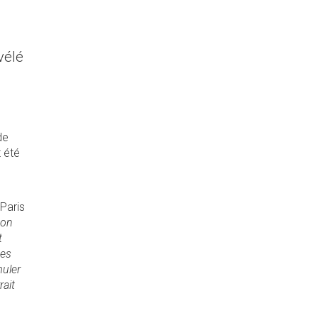
vélé
de
 été
 Paris
son
t
des
muler
rait