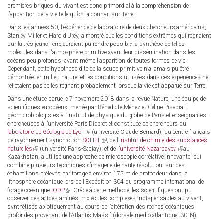
premières briques du vivant est donc primordial à la compréhension de
l’apparition de la vie telle qu’on la connait sur Terre.
Dans les années 50, l’expérience de laboratoire de deux chercheurs américains,
Stanley Miller et Harold Urey, a montré que les conditions extrêmes qui régnaient
sur la très jeune Terre auraient pu rendre possible la synthèse de telles
molécules dans l'atmosphère primitive avant leur dissémination dans les
océans peu profonds, avant même l’apparition de toutes formes de vie.
Cependant, cette hypothèse dite de la soupe primitive n’a jamais pu être
démontrée en milieu naturel et les conditions utilisées dans ces expériences ne
reflétaient pas celles régnant probablement lorsque la vie est apparue sur Terre.
Dans une étude parue le 7 novembre 2018 dans la revue Nature, une équipe de
scientifiques européens, menée par Bénédicte Ménez et Céline Pisapia,
géomicrobiologistes à l’institut de physique du globe de Paris et enseignantes-
chercheuses à l’université Paris Diderot et constituée de chercheurs du
laboratoire de Géologie de Lyon
(link
(université Claude Bernard), du centre français
de rayonnement synchrotron
SOLEIL
is
(link
, de l’
Institut de chimie des substances
naturelles
(link
(université Paris-Saclay), et de l’
external)
is
université Nazarbayev
(link
au
Kazakhstan, a utilisé une approche de microscopie corrélative innovante, qui
is
external)
is
combine plusieurs techniques d’imagerie de haute-résolution, sur des
external)
external)
échantillons prélevés par forage à environ 175 m de profondeur dans la
lithosphère océanique lors de l’Expédition 304 du programme international de
forage océanique
IODP
(link
. Grâce à cette méthode, les scientifiques ont pu
observer des acides aminés, molécules complexes indispensables au vivant,
is
synthétisés abiotiquement au cours de l’altération des roches océaniques
external)
profondes provenant de l’Atlantis Massif (dorsale médio-atlantique, 30°N).