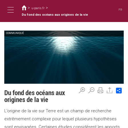
You
Skip
to
>
>
are
u-paris.fr
FR
main
here
Du fond des océans aux origines de la vie
Toggle
content
COMMUNIQUÉ
navigation
Sh
Du fond des océans aux
origines de la vie
L’origine de la vie sur Terre est un champ de recherche
extrêmement complexe pour lequel plusieurs hypothèses
sont envisagées. Certaines études considèrent les apports