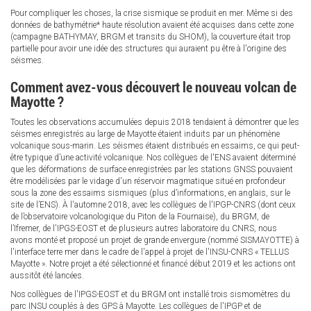
Pour compliquer les choses, la crise sismique se produit en mer. Même si des
données de bathymétrie* haute résolution avaient été acquises dans cette zone
(campagne BATHYMAY, BRGM et transits du SHOM), la couverture était trop
partielle pour avoir une idée des structures qui auraient pu être à l'origine des
séismes.
Comment avez-vous découvert le nouveau volcan de
Mayotte ?
Toutes les observations accumulées depuis 2018 tendaient à démontrer que les
séismes enregistrés au large de Mayotte étaient induits par un phénomène
volcanique sous-marin. Les séismes étaient distribués en essaims, ce qui peut-
être typique d’une activité volcanique. Nos collègues de l'ENS avaient déterminé
que les déformations de surface enregistrées par les stations GNSS pouvaient
être modélisées par le vidage d'un réservoir magmatique situé en profondeur
sous la zone des essaims sismiques (plus d’informations, en anglais, sur le
site de l’ENS). À l'automne 2018, avec les collègues de l'IPGP-CNRS (dont ceux
de l’observatoire volcanologique du Piton de la Fournaise), du BRGM, de
l’Ifremer, de l'IPGS-EOST et de plusieurs autres laboratoire du CNRS, nous
avons monté et proposé un projet de grande envergure (nommé SISMAYOTTE) à
l'interface terre mer dans le cadre de l'appel à projet de l'INSU-CNRS « TELLUS
Mayotte ». Notre projet a été sélectionné et financé début 2019 et les actions ont
aussitôt été lancées.
Nos collègues de l'IPGS-EOST et du BRGM ont installé trois sismomètres du
parc INSU couplés à des GPS à Mayotte. Les collègues de l'IPGP et de