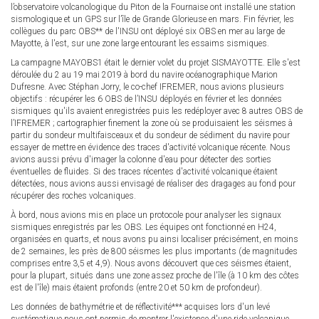
l’observatoire volcanologique du Piton de la Fournaise ont installé une station
sismologique et un GPS sur l’île de Grande Glorieuse en mars. Fin février, les
collègues du parc OBS** de l'INSU ont déployé six OBS en mer au large de
Mayotte, à l'est, sur une zone large entourant les essaims sismiques.
La campagne MAYOBS1 était le dernier volet du projet SISMAYOTTE. Elle s'est
déroulée du 2 au 19 mai 2019 à bord du navire océanographique Marion
Dufresne. Avec Stéphan Jorry, le co-chef IFREMER, nous avions plusieurs
objectifs : récupérer les 6 OBS de l’INSU déployés en février et les données
sismiques qu'ils avaient enregistrées puis les redéployer avec 8 autres OBS de
l’IFREMER ; cartographier finement la zone où se produisaient les séismes à
partir du sondeur multifaisceaux et du sondeur de sédiment du navire pour
essayer de mettre en évidence des traces d'activité volcanique récente. Nous
avions aussi prévu d'imager la colonne d'eau pour détecter des sorties
éventuelles de fluides. Si des traces récentes d'activité volcanique étaient
détectées, nous avions aussi envisagé de réaliser des dragages au fond pour
récupérer des roches volcaniques.
À bord, nous avions mis en place un protocole pour analyser les signaux
sismiques enregistrés par les OBS. Les équipes ont fonctionné en H24,
organisées en quarts, et nous avons pu ainsi localiser précisément, en moins
de 2 semaines, les près de 800 séismes les plus importants (de magnitudes
comprises entre 3,5 et 4,9). Nous avons découvert que ces séismes étaient,
pour la plupart, situés dans une zone assez proche de l'île (à 10 km des côtes
est de l'île) mais étaient profonds (entre 20 et 50 km de profondeur).
Les données de bathymétrie et de réflectivité*** acquises lors d'un levé