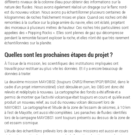
différents niveaux de la colonne d’eau pour obtenir des informations sur la
nature des fluides. Nous avons également réalisé un dragage sur le flanc nord-
est du nouveau volcan. Nous avons pu échantillonner plusieurs centaines de
kilogrammes de roches fraîchement mises en place. Quand ces roches ont été
remontées à la surface sur la plage arrière du navire, elles ont éclaté, projetant
des morceaux à plusieurs mètres de hauteur. Ces roches très particulières sont
appelées des « Popping Rocks ». Elles sont pleines de gaz qui décompresse
pendant la remontée faisant exploser la roche, et elles n’ont été que très rarement
échantillonnées sur la planète.
Quelles sont les prochaines étapes du projet ?
À l’issue de la mission, les scientifiques des institutions impliquées ont
travaillé pour restituer au plus vite les données. Et il y a encore beaucoup de
données à traiter.
La deuxième mission MAYOBS2 (toujours CNRS/Ifremer/IPGP/BRGM, dans le
cadre d’un projet interministériel) s’est déroulée en juin, les OBS ont donc été
relevés et redéployés à nouveau. La cartographie des fonds a été affinée et a
permis de montrer que l’activité volcanique était toujours en cours et qu’elle avait
produit un nouveau relief, au sud du nouveau volcan découvert lors de
MAYOBS1. La cartographie et l’étude de la zone de l’essaim de séismes, à 10 km
à l’est de Mayotte, ont aussi été complétées. Les panaches de fluides identifiés
lors de la campagne MAYOBS1 sont toujours présents au dessus de la zone de
cet essaim sismique.
L’étude des échantillons prélevés lors de ces deux missions est aussi en cours