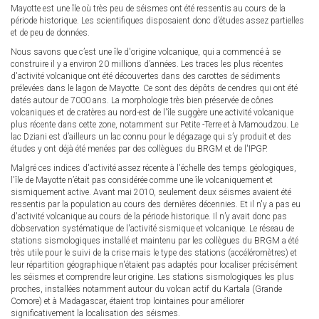
Mayotte est une île où très peu de séismes ont été ressentis au cours de la
période historique. Les scientifiques disposaient donc d’études assez partielles
et de peu de données.
Nous savons que c’est une île d'origine volcanique, qui a commencé à se
construire il y a environ 20 millions d’années. Les traces les plus récentes
d'activité volcanique ont été découvertes dans des carottes de sédiments
prélevées dans le lagon de Mayotte. Ce sont des dépôts de cendres qui ont été
datés autour de 7000 ans. La morphologie très bien préservée de cônes
volcaniques et de cratères au nord-est de l'île suggère une activité volcanique
plus récente dans cette zone, notamment sur Petite -Terre et à Mamoudzou. Le
lac Dziani est d’ailleurs un lac connu pour le dégazage qui s’y produit et des
études y ont déjà été menées par des collègues du BRGM et de l'IPGP.
Malgré ces indices d'activité assez récente à l'échelle des temps géologiques,
l'île de Mayotte n’était pas considérée comme une île volcaniquement et
sismiquement active. Avant mai 2010, seulement deux séismes avaient été
ressentis par la population au cours des dernières décennies. Et il n'y a pas eu
d'activité volcanique au cours de la période historique. Il n’y avait donc pas
d’observation systématique de l'activité sismique et volcanique. Le réseau de
stations sismologiques installé et maintenu par les collègues du BRGM a été
très utile pour le suivi de la crise mais le type des stations (accéléromètres) et
leur répartition géographique n'étaient pas adaptés pour localiser précisément
les séismes et comprendre leur origine. Les stations sismologiques les plus
proches, installées notamment autour du volcan actif du Kartala (Grande
Comore) et à Madagascar, étaient trop lointaines pour améliorer
significativement la localisation des séismes.