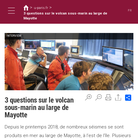
You
Skip
>
>
to
u-paris.fr
are
FR
main
3 questions sur le volcan sous-marin au large de
here
Toggle
content
Mayotte
INTERVIEW
navigation
Sh
3 questions sur le volcan
sous-marin au large de
Mayotte
Depuis le printemps 2018, de nombreux séismes se sont
produits en mer au large de Mayotte, à l'est de l'île. Plusieurs