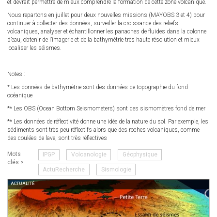
et devrait permettre de mieux comprendre la formation de cette zone volcanique.
Nous repartons en juillet pour deux nouvelles missions (MAYOBS 3 et 4) pour
continuer à collecter des données, surveiller la croissance des reliefs
volcaniques, analyser et échantillonner les panaches de fluides dans la colonne
d’eau, obtenir de l’imagerie et de la bathymétrie très haute résolution et mieux
localiser les séismes.
Notes :
* Les données de bathymétrie sont des données de topographie du fond
océanique
** Les OBS (Ocean Bottom Seismometers) sont des sismomètres fond de mer
** Les données de réflectivité donne une idée de la nature du sol. Par exemple, les
sédiments sont très peu réflectifs alors que des roches volcaniques, comme
des coulées de lave, sont très réflectives
Mots
IPGP
Volcanologie
Géophysique
clés >
ActuRecherche
Sismologie
ACTUALITÉ