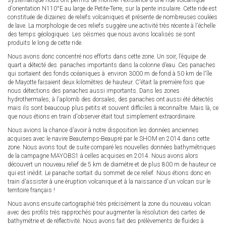
systématique nous ont permis de montrer l'existence d'une ride volcanique
d'orientation N110°E au large de Petite-Terre, sur la pente insulaire. Cette ride est
constituée de dizaines de reliefs volcaniques et présente de nombreuses coulées
de lave. La morphologie de ces reliefs suggère une activité très récente à l'échelle
des temps géologiques. Les séismes que nous avons localisés se sont
produits le long de cette ride.
Nous avons donc concentré nos efforts dans cette zone. Un soir, l’équipe de
quart a détecté des panaches importants dans la colonne d’eau. Ces panaches
qui sortaient des fonds océaniques à environ 3000 m de fond à 50 km de l'île
de Mayotte faisaient deux kilomètres de hauteur. C'était la première fois que
nous détections des panaches aussi importants. Dans les zones
hydrothermales, à l'aplomb des dorsales, des panaches ont aussi été détectés
mais ils sont beaucoup plus petits et souvent difficiles à reconnaître. Mais là, ce
que nous étions en train d'observer était tout simplement extraordinaire.
Nous avions la chance d'avoir à notre disposition les données anciennes
acquises avec le navire Beautemps-Beaupré par le SHOM en 2014 dans cette
zone. Nous avons tout de suite comparé les nouvelles données bathymétriques
de la campagne MAYOBS1 à celles acquises en 2014. Nous avons alors
découvert un nouveau relief de 5 km de diamètre et de plus 800 m de hauteur ce
qui est inédit. Le panache sortait du sommet de ce relief. Nous étions donc en
train d'assister à une éruption volcanique et à la naissance d'un volcan sur le
territoire français !
Nous avons ensuite cartographié très précisément la zone du nouveau volcan
avec des profils très rapprochés pour augmenter la résolution des cartes de
bathymétrie et de réflectivité. Nous avons fait des prélèvements de fluides à