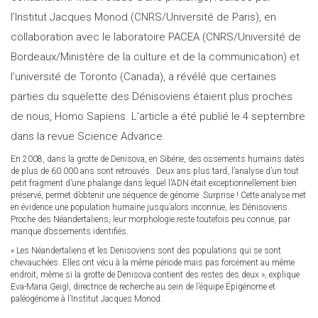
l’Institut Jacques Monod (CNRS/Université de Paris), en
collaboration avec le laboratoire PACEA (CNRS/Université de
Bordeaux/Ministère de la culture et de la communication) et
l’université de Toronto (Canada), a révélé que certaines
parties du squelette des Dénisoviens étaient plus proches
de nous, Homo Sapiens. L’article a été publié le 4 septembre
dans la revue Science Advance.
En 2008, dans la grotte de Denisova, en Sibérie, des ossements humains datés
de plus de 60 000 ans sont retrouvés. Deux ans plus tard, l’analyse d’un tout
petit fragment d’une phalange dans lequel l’ADN était exceptionnellement bien
préservé, permet d’obtenir une séquence de génome. Surprise ! Cette analyse met
en évidence une population humaine jusqu’alors inconnue, les Dénisoviens.
Proche des Néandertaliens, leur morphologie reste toutefois peu connue, par
manque d’ossements identifiés.
« Les Néandertaliens et les Denisoviens sont des populations qui se sont
chevauchées. Elles ont vécu à la même période mais pas forcément au même
endroit, même si la grotte de Denisova contient des restes des deux », explique
Eva-Maria Geigl, directrice de recherche au sein de l’équipe Épigénome et
paléogénome à l’Institut Jacques Monod.