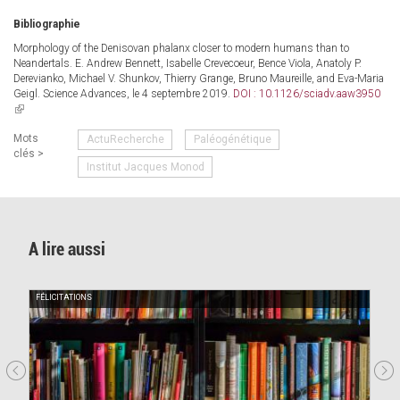
Bibliographie
Morphology of the Denisovan phalanx closer to modern humans than to
Neandertals. E. Andrew Bennett, Isabelle Crevecoeur, Bence Viola, Anatoly P.
Derevianko, Michael V. Shunkov, Thierry Grange, Bruno Maureille, and Eva-Maria
Geigl. Science Advances, le 4 septembre 2019.
DOI : 10.1126/sciadv.aaw3950
(link
is
Mots
ActuRecherche
Paléogénétique
external)
clés >
Institut Jacques Monod
A lire aussi
FÉLICITATIONS