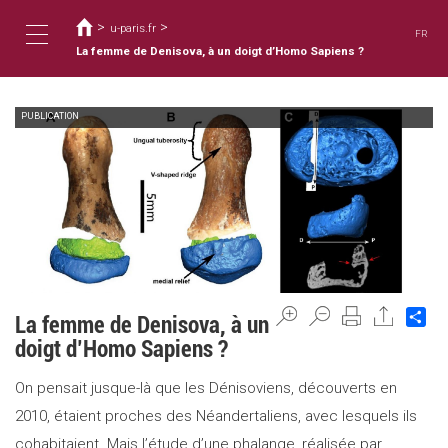
You
Skip
to
>
>
are
u-paris.fr
FR
main
here
La femme de Denisova, à un doigt d’Homo Sapiens ?
Toggle
content
PUBLICATION
navigation
Sh
La femme de Denisova, à un
doigt d’Homo Sapiens ?
On pensait jusque-là que les Dénisoviens, découverts en
2010, étaient proches des Néandertaliens, avec lesquels ils
cohabitaient. Mais l’étude d’une phalange, réalisée par