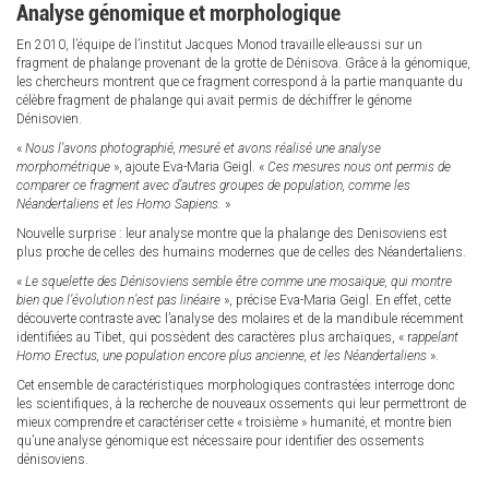
Analyse génomique et morphologique
En 2010, l’équipe de l’institut Jacques Monod travaille elle-aussi sur un
fragment de phalange provenant de la grotte de Dénisova. Grâce à la génomique,
les chercheurs montrent que ce fragment correspond à la partie manquante du
célèbre fragment de phalange qui avait permis de déchiffrer le génome
Dénisovien.
«
Nous l’avons photographié, mesuré et avons réalisé une analyse
morphométrique
», ajoute Eva-Maria Geigl. «
Ces mesures nous ont permis de
comparer ce fragment avec d’autres groupes de population, comme les
Néandertaliens et les Homo Sapiens.
»
Nouvelle surprise : leur analyse montre que la phalange des Denisoviens est
plus proche de celles des humains modernes que de celles des Néandertaliens.
«
Le squelette des Dénisoviens semble être comme une mosaïque, qui montre
bien que l’évolution n’est pas linéaire
», précise Eva-Maria Geigl. En effet, cette
découverte contraste avec l’analyse des molaires et de la mandibule récemment
identifiées au Tibet, qui possèdent des caractères plus archaïques, « r
appelant
Homo Erectus, une population encore plus ancienne, et les Néandertaliens
».
Cet ensemble de caractéristiques morphologiques contrastées interroge donc
les scientifiques, à la recherche de nouveaux ossements qui leur permettront de
mieux comprendre et caractériser cette « troisième » humanité, et montre bien
qu’une analyse génomique est nécessaire pour identifier des ossements
dénisoviens.