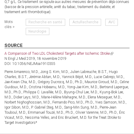
0,7 g/L. Ce traitement se rajoute aux autres mesures de prévention déjà connues
(baisse de la pression artérielle, arrêt du tabac, traitement du diabète, et
traitement anti thrombotique).
Mots
Recherche en santé
ActuRecherche
AVC
clés >
Neurologie
SOURCE
A Comparison of Two LDL Cholesterol Targets after Ischemic Stroke
(link
N Engl J Med 2019, 18 novembre 2019
is
DOI: 10.1056/NEJMoa1910355
external)
Pierre Amarenco, M.D., Jong S. Kim, M.D., Julien Labreuche, B.S.T., Hugo
Charles, B.S.T., Jérémie Abtan, M.D., Yannick Béjot, M.D., Lucie Cabrejo, M.D.,
Jae‑Kwan Cha, M.D., Grégory Ducrocq, M.D., Ph.D., Maurice Giroud, M.D., Celine
Guidoux, M.D., Cristina Hobeanu, M.D., Yong‑Jae Kim, M.D., Bertrand Lapergue,
M.D., Ph.D., Philippa C. Lavallée, M.D., Byung‑Chul Lee, M.D., Kyung‑Bok Lee,
M.D., Didier Leys, M.D., Marie‑Hélène Mahagne, M.D., Elena Meseguer, M.D.,
Norbert Nighoghossian, M.D., Fernando Pico, M.D., Ph.D., Yves Samson, M.D.,
Igor Sibon, M.D., P. Gabriel Steg, M.D., Sang‑Min Sung, M.D., Pierre‑Jean
Touboul, M.D., Emmanuel Touzé, M.D., Ph.D., Olivier Varenne, M.D., Ph.D., Éric
Vicaut, M.D., Nessima Yelles, and Eric Bruckert, M.D. for the Treat Stroke to
Target Investigators*