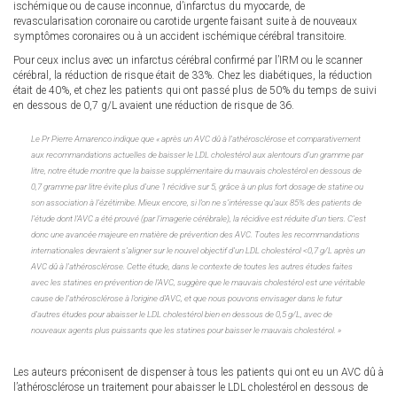
ischémique ou de cause inconnue, d’infarctus du myocarde, de
revascularisation coronaire ou carotide urgente faisant suite à de nouveaux
symptômes coronaires ou à un accident ischémique cérébral transitoire.
Pour ceux inclus avec un infarctus cérébral confirmé par l’IRM ou le scanner
cérébral, la réduction de risque était de 33%. Chez les diabétiques, la réduction
était de 40%, et chez les patients qui ont passé plus de 50% du temps de suivi
en dessous de 0,7 g/L avaient une réduction de risque de 36.
Le Pr Pierre Amarenco indique que « après un AVC dû à l’athérosclérose et comparativement
aux recommandations actuelles de baisser le LDL cholestérol aux alentours d’un gramme par
litre, notre étude montre que la baisse supplémentaire du mauvais cholestérol en dessous de
0,7 gramme par litre évite plus d’une 1 récidive sur 5, grâce à un plus fort dosage de statine ou
son association à l’ézétimibe. Mieux encore, si l’on ne s’intéresse qu’aux 85% des patients de
l’étude dont l’AVC a été prouvé (par l’imagerie cérébrale), la récidive est réduite d’un tiers. C’est
donc une avancée majeure en matière de prévention des AVC. Toutes les recommandations
internationales devraient s’aligner sur le nouvel objectif d’un LDL cholestérol <0,7 g/L après un
AVC dû à l’athérosclérose. Cette étude, dans le contexte de toutes les autres études faites
avec les statines en prévention de l’AVC, suggère que le mauvais cholestérol est une véritable
cause de l’athérosclérose à l’origine d’AVC, et que nous pouvons envisager dans le futur
d’autres études pour abaisser le LDL cholestérol bien en dessous de 0,5 g/L, avec de
nouveaux agents plus puissants que les statines pour baisser le mauvais cholestérol. »
Les auteurs préconisent de dispenser à tous les patients qui ont eu un AVC dû à
l’athérosclérose un traitement pour abaisser le LDL cholestérol en dessous de