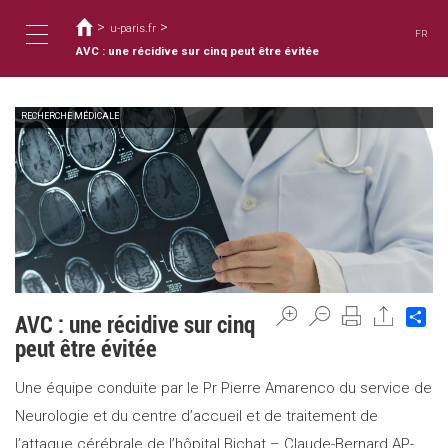
You
Skip
to
>
>
are
u-paris.fr
FR
main
here
AVC : une récidive sur cinq peut être évitée
Toggle
content
RECHERCHE MÉDICALE
navigation
Sh
AVC : une récidive sur cinq
peut être évitée
Une équipe conduite par le Pr Pierre Amarenco du service de
Neurologie et du centre d’accueil et de traitement de
l’attaque cérébrale de l’hôpital Bichat – Claude-Bernard AP-