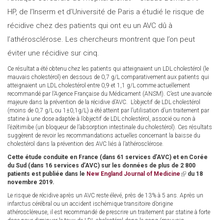
HP, de l’Inserm et d’Université de Paris a étudié le risque de
récidive chez des patients qui ont eu un AVC dû à
l’athérosclérose. Les chercheurs montrent que l’on peut
éviter une récidive sur cinq.
Ce résultat a été obtenu chez les patients qui atteignaient un LDL cholestérol (le
mauvais cholestérol) en dessous de 0,7 g/L comparativement aux patients qui
atteignaient un LDL cholestérol entre 0,9 et 1,1 g/L comme actuellement
recommandé par l’Agence Française du Médicament (ANSM). C’est une avancée
majeure dans la prévention de la récidive d’AVC. L’objectif de LDL cholestérol
(moins de 0,7 g/L ou 1±0,1g/L) a été atteint par l’utilisation d’un traitement par
statine à une dose adaptée à l’objectif de LDL cholestérol, associé ou non à
l’ézétimibe (un bloqueur de l’absorption intestinale du cholestérol). Ces résultats
suggèrent de revoir les recommandations actuelles concernant la baisse du
cholestérol dans la prévention des AVC liés à l’athérosclérose.
Cette étude conduite en France (dans 61 services d’AVC) et en Corée
du Sud (dans 16 services d’AVC) sur les données de plus de 2 800
patients est publiée dans le
New England Journal of Medicine
(link
du 18
novembre 2019.
is
external)
Le risque de récidive après un AVC reste élevé, près de 13% à 5 ans. Après un
infarctus cérébral ou un accident ischémique transitoire d’origine
athéroscléreuse, il est recommandé de prescrire un traitement par statine à forte