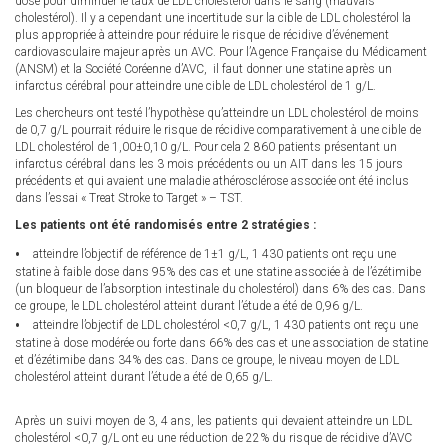
dose pour diminuer le taux de LDL cholestérol dans le sang (mauvais
cholestérol). Il y a cependant une incertitude sur la cible de LDL cholestérol la
plus appropriée à atteindre pour réduire le risque de récidive d’événement
cardiovasculaire majeur après un AVC. Pour l’Agence Française du Médicament
(ANSM) et la Société Coréenne d’AVC, il faut donner une statine après un
infarctus cérébral pour atteindre une cible de LDL cholestérol de 1 g/L.
Les chercheurs ont testé l’hypothèse qu’atteindre un LDL cholestérol de moins
de 0,7 g/L pourrait réduire le risque de récidive comparativement à une cible de
LDL cholestérol de 1,00±0,10 g/L. Pour cela 2 860 patients présentant un
infarctus cérébral dans les 3 mois précédents ou un AIT dans les 15 jours
précédents et qui avaient une maladie athérosclérose associée ont été inclus
dans l’essai « Treat Stroke to Target » – TST.
Les patients ont été randomisés entre 2 stratégies :
atteindre l’objectif de référence de 1±1 g/L, 1 430 patients ont reçu une
statine à faible dose dans 95% des cas et une statine associée à de l’ézétimibe
(un bloqueur de l’absorption intestinale du cholestérol) dans 6% des cas. Dans
ce groupe, le LDL cholestérol atteint durant l’étude a été de 0,96 g/L.
atteindre l’objectif de LDL cholestérol <0,7 g/L, 1 430 patients ont reçu une
statine à dose modérée ou forte dans 66% des cas et une association de statine
et d’ézétimibe dans 34% des cas. Dans ce groupe, le niveau moyen de LDL
cholestérol atteint durant l’étude a été de 0,65 g/L.
Après un suivi moyen de 3, 4 ans, les patients qui devaient atteindre un LDL
cholestérol <0,7 g/L ont eu une réduction de 22% du risque de récidive d’AVC